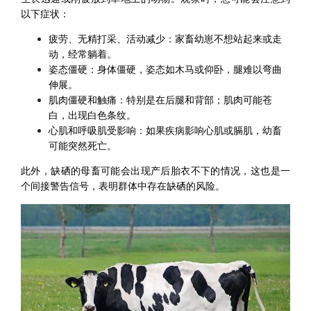
以下症状：
疲劳、无精打采、活动减少：家畜幼崽不想站起来或走
动，经常躺着。
姿态僵硬：身体僵硬，姿态如木马或仰卧，腿难以弯曲
伸展。
肌肉僵硬和触痛：特别是在后腿和背部；肌肉可能苍
白，出现白色条纹。
心肌和呼吸肌受影响：如果疾病影响心肌或膈肌，幼畜
可能突然死亡。
此外，缺硒的母畜可能会出现产后胎衣不下的情况，这也是一
个间接警告信号，表明群体中存在缺硒的风险。