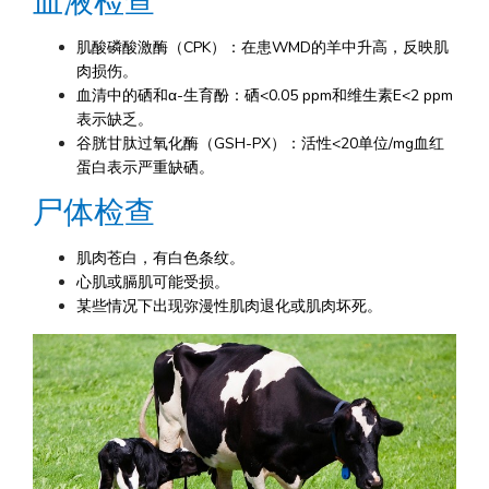
血液检查
肌酸磷酸激酶（CPK）：在患WMD的羊中升高，反映肌
肉损伤。
血清中的硒和α-生育酚：硒<0.05 ppm和维生素E<2 ppm
表示缺乏。
谷胱甘肽过氧化酶（GSH-PX）：活性<20单位/mg血红
蛋白表示严重缺硒。
尸体检查
肌肉苍白，有白色条纹。
心肌或膈肌可能受损。
某些情况下出现弥漫性肌肉退化或肌肉坏死。