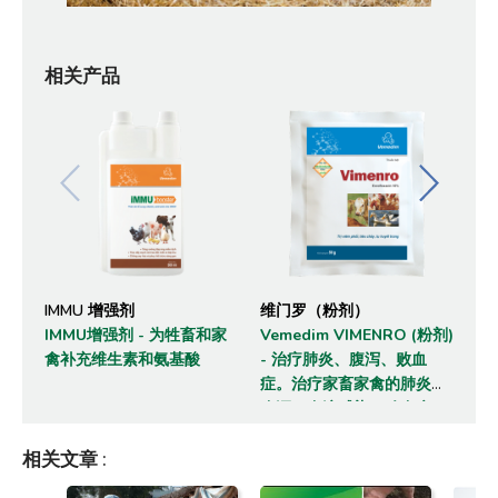
相关产品
IMMU 增强剂
维门罗（粉剂）
Tr
IMMU增强剂 - 为牲畜和家
Vemedim VIMENRO (粉剂)
Tr
禽补充维生素和氨基酸
- 治疗肺炎、腹泻、败血
羊
症。治疗家畜家禽的肺炎、
身
腹泻、血液感染、败血症、
伤寒。
相关文章
: