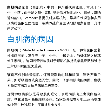
白肌病
是家畜（白肌病）中的一种严重代谢紊乱，常见于小
牛、小猪，由于缺乏维生素E、硒导致横纹肌退化、僵硬，影响
运动能力。Vemedim将提供对病理机制、早期症状识别和实用
预防措施的全面概述，帮助养殖户更主动地照顾家畜群，具体
内容如下。
白肌病的病因
白肌病（White Muscle Disease - WMD）是一种常见的营养
性肌肉疾病，发生在小羊、小牛、小猪身上，当机体缺乏硒或
维生素E时。这两种营养物质对于帮助机体抵抗氧化应激和维持
正常肌肉功能至关重要。
该病不仅影响骨骼肌，还可能影响心肌和膈肌，导致严重后
果，如呼吸困难或突然死亡。因此，了解白肌病的病因、症状
和预防方法对养殖户来说至关重要。
这两种物质的缺乏导致肌肉退化，表现为肌肉上出现白色条
纹、钙化迹象和免疫细胞浸润。当家畜开始在草地上运动增加
或快速生长过程中，疾病通常会发生。