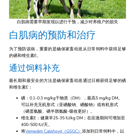
白肌病需要早期发现以进行干预，减少对养殖户的损失
白肌病的预防和治疗
为了预防该病，重要的是确保家畜幼崽从日常饲料中获得足够
的硒和维生素E。
通过饲料补充
最长期和最安全的方法是确保家畜幼崽通过日粮获得足够的硒
和维生素E：
硒：0.1-0.3 mg/kg干物质（DM），最高5 mg/kg DM。
可以补充无机形式（亚硒酸钠、硒酸钠）或有机形式
（硒蛋氨酸、硒半胱氨酸-吸收更好）。
维生素E：健康羊25-35 IU/kg DM；在应激期间可增加至
400-500 IU/天。
将
Vemedim Calphovit（GSGC）
添加到日常饲料中，以