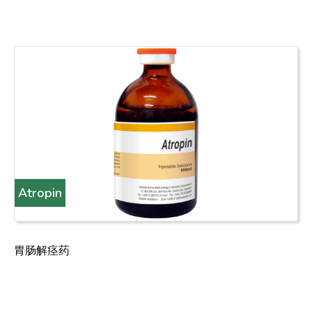
Atropin
胃肠解痉药