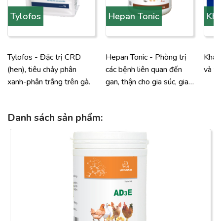
Tylofos
Hepan Tonic
Khá
(kh
Tylofos - Đặc trị CRD
Hepan Tonic - Phòng trị
Khán
(hen), tiêu chảy phân
các bệnh liên quan đến
và tr
xanh-phân trắng trên gà.
gan, thận cho gia súc, gia
cầm
Danh sách sản phẩm
: