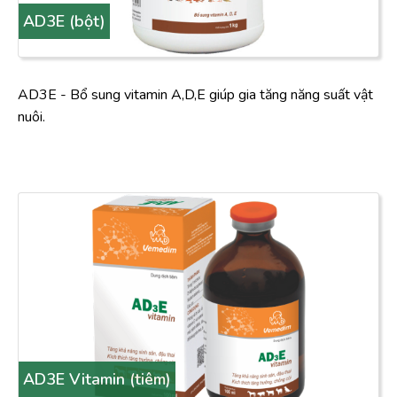
AD3E (bột)
AD3E - Bổ sung vitamin A,D,E giúp gia tăng năng suất vật
nuôi.
AD3E Vitamin (tiêm)