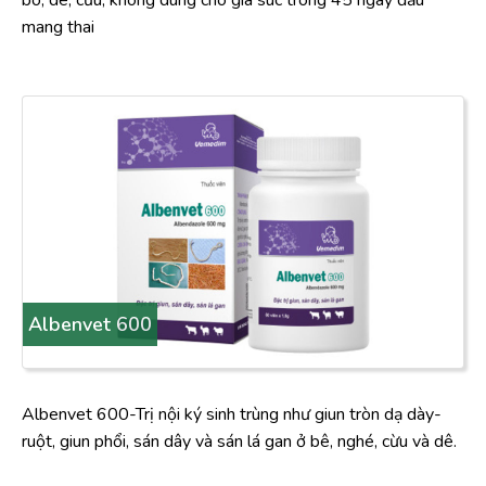
bò, dê, cừu, không dùng cho gia súc trong 45 ngày đầu
mang thai
Albenvet 600
Albenvet 600-Trị nội ký sinh trùng như giun tròn dạ dày-
ruột, giun phổi, sán dây và sán lá gan ở bê, nghé, cừu và dê.