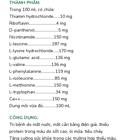
THÀNH PHẦN
:
Trong 100 mL có chứa:
Thiamin hydrochloride.......10 mg
Riboflavin.............................4 mg
D-panthenol.........................5 mg
Nicotinamide....................150 mg
L-leucine..........................187 mg
L-lysine hydrochloride......170 mg
L-glutamic acid.................136 mg
L-valine............................136 mg
L-phenylalanine...............119 mg
L-isoleucine.......................85 mg
L-methionine....................150 mg
L-tryptophan......................34 mg
Ca++..................................150 mg
Dung môi vừa đủ..............100 mL
CÔNG DỤNG
:
Trị bệnh do mất nước, mất cân bằng điện giải, thiếu
protein trong máu do sốt cao, ói mửa, tiêu chảy.
Tăng cường sức khỏe trong các trường hợp thiếu máu,