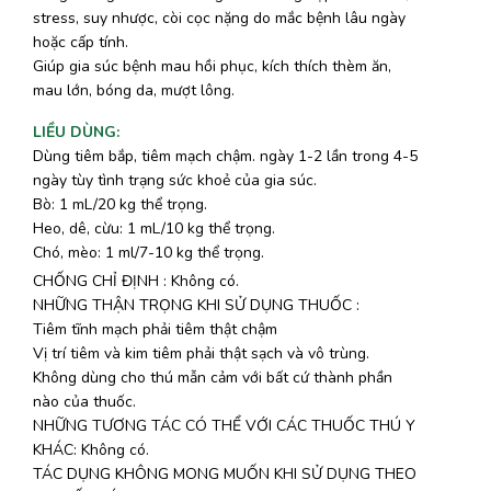
stress, suy nhược, còi cọc nặng do mắc bệnh lâu ngày
hoặc cấp tính.
Giúp gia súc bệnh mau hồi phục, kích thích thèm ăn,
mau lớn, bóng da, mượt lông.
LIỀU DÙNG
:
Dùng tiêm bắp, tiêm mạch chậm. ngày 1-2 lần trong 4-5
ngày tùy tình trạng sức khoẻ của gia súc.
Bò: 1 mL/20 kg thể trọng.
Heo, dê, cừu: 1 mL/10 kg thể trọng.
Chó, mèo: 1 ml/7-10 kg thể trọng.
CHỐNG CHỈ ĐỊNH : Không có.
NHỮNG THẬN TRỌNG KHI SỬ DỤNG THUỐC :
Tiêm tĩnh mạch phải tiêm thật chậm
Vị trí tiêm và kim tiêm phải thật sạch và vô trùng.
Không dùng cho thú mẫn cảm với bất cứ thành phần
nào của thuốc.
NHỮNG TƯƠNG TÁC CÓ THỂ VỚI CÁC THUỐC THÚ Y
KHÁC: Không có.
TÁC DỤNG KHÔNG MONG MUỐN KHI SỬ DỤNG THEO