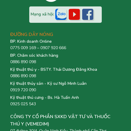
Mạng xã hội:
ĐƯỜNG DÂY NÓNG
BP. Kinh doanh Online
0775 009 169 – 0907 920 666
BP. Chăm sóc khách hàng
0886 890 098
Kỹ thuật thú y - BSTY. Thái Dương Đăng Khoa
0886 890 098
Kỹ thuật thủy sản - Kỹ sư Ngô Minh Luân
0919 720 090
Kỹ thuật thú cưng - Bs. Hà Tuấn Anh
0925 025 543
CÔNG TY CỔ PHẦN SXKD VẬT TƯ VÀ THUỐC
THÚ Y (VEMEDIM)
07 đường 30/4, Quận Ninh Kiều, Thành phố Cần Thơ