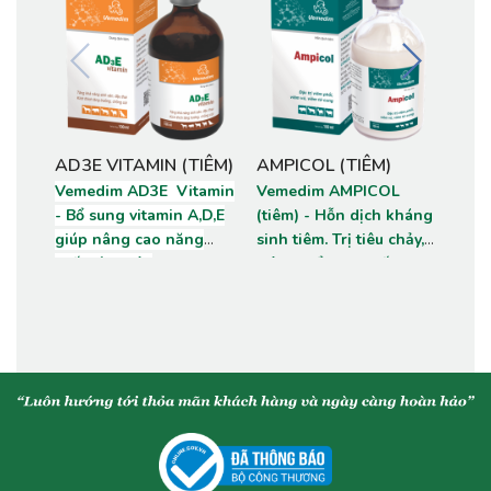
AD3E VITAMIN (TIÊM)
AMPICOL (TIÊM)
AMP
Vemedim AD3E Vitamin
Vemedim AMPICOL
Vem
- Bổ sung vitamin A,D,E
(tiêm) - Hỗn dịch kháng
(tiê
giúp nâng cao năng
sinh tiêm. Trị tiêu chảy,
đóng
suất vật nuôi.
viêm phổi, tụ huyết
trùn
trùng, viêm vú, viêm tử
vú, 
cung, viêm dạ dày ruột
phổi
trên gia súc, chó mèo,
lợn,
gia cầm.
huyế
hàn,
trên