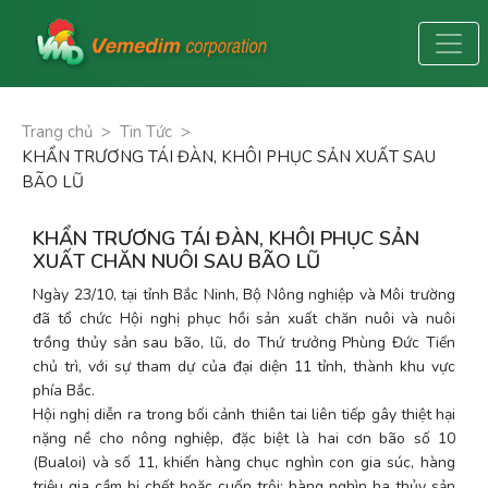
Trang chủ
>
Tin Tức
>
KHẨN TRƯƠNG TÁI ĐÀN, KHÔI PHỤC SẢN XUẤT SAU
BÃO LŨ
KHẨN TRƯƠNG TÁI ĐÀN, KHÔI PHỤC SẢN
XUẤT CHĂN NUÔI SAU BÃO LŨ
Ngày 23/10, tại tỉnh Bắc Ninh, Bộ Nông nghiệp và Môi trường 
đã tổ chức Hội nghị phục hồi sản xuất chăn nuôi và nuôi 
trồng thủy sản sau bão, lũ, do Thứ trưởng Phùng Đức Tiến 
chủ trì, với sự tham dự của đại diện 11 tỉnh, thành khu vực 
phía Bắc.
Hội nghị diễn ra trong bối cảnh thiên tai liên tiếp gây thiệt hại 
nặng nề cho nông nghiệp, đặc biệt là hai cơn bão số 10 
(Bualoi) và số 11, khiến hàng chục nghìn con gia súc, hàng 
triệu gia cầm bị chết hoặc cuốn trôi; hàng nghìn ha thủy sản 