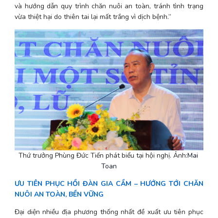
và hướng dẫn quy trình chăn nuôi an toàn, tránh tình trạng 
vừa thiệt hại do thiên tai lại mất trắng vì dịch bệnh.”
Thứ trưởng Phùng Đức Tiến phát biểu tại hội nghị. Ảnh:
Mai 
Toan
ƯU TIÊN PHỤC HỒI ĐÀN GIA CẦM – HƯỚNG TỚI CHĂN 
NUÔI AN TOÀN, BỀN VỮNG
Đại diện nhiều địa phương thống nhất đề xuất ưu tiên phục 