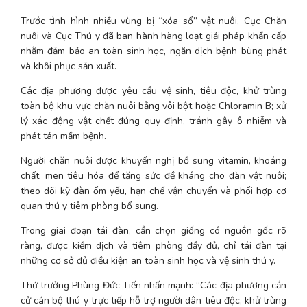
Trước tình hình nhiều vùng bị “xóa sổ” vật nuôi, Cục Chăn 
nuôi và Cục Thú y đã ban hành hàng loạt giải pháp khẩn cấp 
nhằm đảm bảo an toàn sinh học, ngăn dịch bệnh bùng phát 
và khôi phục sản xuất.
Các địa phương được yêu cầu vệ sinh, tiêu độc, khử trùng 
toàn bộ khu vực chăn nuôi bằng vôi bột hoặc Chloramin B; xử 
lý xác động vật chết đúng quy định, tránh gây ô nhiễm và 
phát tán mầm bệnh.
Người chăn nuôi được khuyến nghị bổ sung vitamin, khoáng 
chất, men tiêu hóa để tăng sức đề kháng cho đàn vật nuôi; 
theo dõi kỹ đàn ốm yếu, hạn chế vận chuyển và phối hợp cơ 
quan thú y tiêm phòng bổ sung.
Trong giai đoạn tái đàn, cần chọn giống có nguồn gốc rõ 
ràng, được kiểm dịch và tiêm phòng đầy đủ, chỉ tái đàn tại 
những cơ sở đủ điều kiện an toàn sinh học và vệ sinh thú y.
Thứ trưởng Phùng Đức Tiến nhấn mạnh: “Các địa phương cần 
cử cán bộ thú y trực tiếp hỗ trợ người dân tiêu độc, khử trùng 