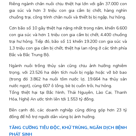
Riêng ngành chăn nuôi chịu thiệt hại lớn với gần 37.000 con 
gia súc và hơn 3 triệu con gia cầm bị chết, hàng nghìn 
chuồng trại, công trình chăn nuôi và thiết bị bị ngập, hư hỏng.
Cơn bão số 10 gây thiệt hại nặng nhất trong năm, khiến 6.600 
con gia súc và hơn 1 triệu con gia cầm bị chết, 4.400 chuồng 
trại hư hỏng. Tiếp đó, bão số 11 khiến 19.200 con gia súc và 
1,3 triệu con gia cầm bị chết, thiệt hại lan rộng ở các tỉnh phía 
Bắc và Bắc Trung Bộ.
Ngành nuôi trồng thủy sản cũng chịu ảnh hưởng nghiêm 
trọng, với 23.526 ha diện tích nuôi bị ngập hoặc vỡ bờ bao 
(trong đó 3.862 ha nuôi tôm nước lợ, 19.664 ha thủy sản 
nước ngọt), cùng 607 ô lồng, bè bị cuốn trôi, hư hỏng.
Tổng thiệt hại tại Bắc Ninh, Thái Nguyên, Lào Cai, Thanh 
Hóa, Nghệ An ước tính lên tới 1.553 tỷ đồng.
Bên cạnh đó, các doanh nghiệp cũng đóng góp hơn 23 tỷ 
đồng để hỗ trợ người dân vùng bị ảnh hưởng.
TĂNG CƯỜNG TIÊU ĐỘC, KHỬ TRÙNG, NGĂN DỊCH BỆNH 
PHÁT SINH