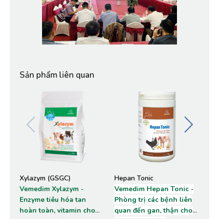
Sản phẩm liên quan
Xylazym (GSGC)
Hepan Tonic
Pe
Vemedim Xylazym -
Vemedim Hepan Tonic -
Pe
Enzyme tiêu hóa tan
Phòng trị các bệnh liên
sử 
hoàn toàn, vitamin cho
quan đến gan, thận cho
lệ 