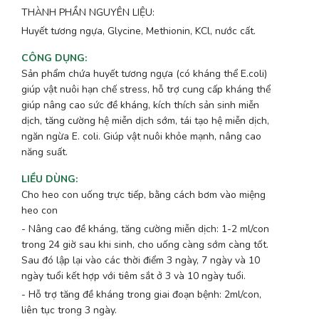
THÀNH PHẦN NGUYÊN LIỆU:
Huyết tương ngựa, Glycine, Methionin, KCl, nước cất.
CÔNG DỤNG
:
Sản phẩm chứa huyết tương ngựa (có kháng thể E.coli)
giúp vật nuôi hạn chế stress, hỗ trợ cung cấp kháng thể
giúp nâng cao sức đề kháng, kích thích sản sinh miễn
dịch, tăng cường hệ miễn dịch sớm, tái tạo hệ miễn dịch,
ngăn ngừa E. coli. Giúp vật nuôi khỏe mạnh, nâng cao
năng suất.
LIỀU DÙNG
:
Cho heo con uống trực tiếp, bằng cách bơm vào miệng
heo con
- Nâng cao đề kháng, tăng cường miễn dịch: 1-2 ml/con
trong 24 giờ sau khi sinh, cho uống càng sớm càng tốt.
Sau đó lập lại vào các thời điểm 3 ngày, 7 ngày và 10
ngày tuổi kết hợp với tiêm sắt ở 3 và 10 ngày tuổi.
- Hỗ trợ tăng đề kháng trong giai đoạn bệnh: 2ml/con,
liên tục trong 3 ngày.