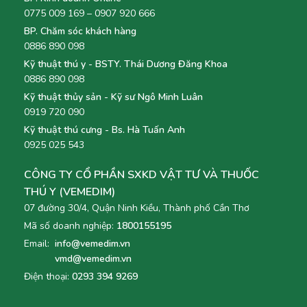
0775 009 169 – 0907 920 666
BP. Chăm sóc khách hàng
0886 890 098
Kỹ thuật thú y - BSTY. Thái Dương Đăng Khoa
0886 890 098
Kỹ thuật thủy sản - Kỹ sư Ngô Minh Luân
0919 720 090
Kỹ thuật thú cưng - Bs. Hà Tuấn Anh
0925 025 543
CÔNG TY CỔ PHẦN SXKD VẬT TƯ VÀ THUỐC
THÚ Y (VEMEDIM)
07 đường 30/4, Quận Ninh Kiều, Thành phố Cần Thơ
Mã số doanh nghiệp:
1800155195
Email:
info@vemedim.vn
vmd@vemedim.vn
Điện thoại:
0293 394 9269