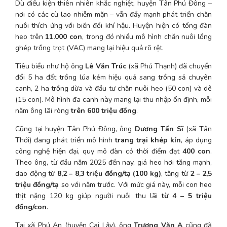
Dù điều kiện thiên nhiên khắc nghiệt, huyện Tân Phú Đông – 
nơi có các cù lao nhiễm mặn – vẫn đẩy mạnh phát triển chăn 
nuôi thích ứng với biến đổi khí hậu. Huyện hiện có tổng đàn 
heo trên 
11.000 con
, trong đó nhiều mô hình chăn nuôi lồng 
ghép trồng trọt (VAC) mang lại hiệu quả rõ rệt.
Tiêu biểu như hộ ông 
Lê Văn Trúc
 (xã Phú Thạnh) đã chuyển 
đổi 5 ha đất trồng lúa kém hiệu quả sang trồng sả chuyên 
canh, 2 ha trồng dừa và đầu tư chăn nuôi heo (50 con) và dê 
(15 con). Mô hình đa canh này mang lại thu nhập ổn định, mỗi 
năm ông lãi ròng 
trên 600 triệu đồng
.
Cũng tại huyện Tân Phú Đông, ông 
Dương Tấn Sĩ
 (xã Tân 
Thới) đang phát triển mô hình 
trang trại khép kín
, áp dụng 
công nghệ hiện đại, quy mô đàn có thời điểm đạt 
400 con
. 
Theo ông, từ đầu năm 2025 đến nay, giá heo hơi tăng mạnh, 
dao động từ 
8,2 – 8,3 triệu đồng/tạ (100 kg)
, tăng từ 
2 – 2,5 
triệu đồng/tạ
 so với năm trước. Với mức giá này, mỗi con heo 
thịt nặng 120 kg giúp người nuôi thu lãi 
từ 4 – 5 triệu 
đồng/con
.
Tại xã Phú An (huyện Cai Lậy), ông 
Trương Văn A
 cũng đã 