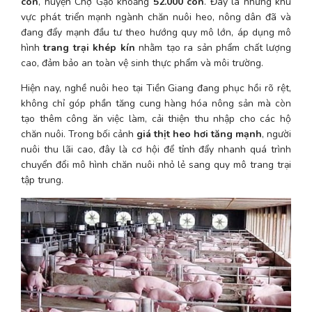
con
, huyện Chợ Gạo khoảng 
52.000 con
. Đây là những khu 
vực phát triển mạnh ngành chăn nuôi heo, nông dân đã và 
đang đẩy mạnh đầu tư theo hướng quy mô lớn, áp dụng mô 
hình 
trang trại khép kín
 nhằm tạo ra sản phẩm chất lượng 
cao, đảm bảo an toàn vệ sinh thực phẩm và môi trường.
Hiện nay, nghề nuôi heo tại Tiền Giang đang phục hồi rõ rệt, 
không chỉ góp phần tăng cung hàng hóa nông sản mà còn 
tạo thêm công ăn việc làm, cải thiện thu nhập cho các hộ 
chăn nuôi. Trong bối cảnh 
giá thịt heo hơi tăng mạnh
, người 
nuôi thu lãi cao, đây là cơ hội để tỉnh đẩy nhanh quá trình 
chuyển đổi mô hình chăn nuôi nhỏ lẻ sang quy mô trang trại 
tập trung.