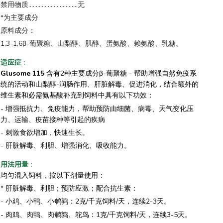
禁用物质.................................无
*为主要成分
原料成分：
1,3-1,6β-葡聚糖、山梨醇、肌醇、蛋氨酸、赖氨酸、乳糖。
适应症
:
Glusome 115
含有2种主要成分β-葡聚糖 - 帮助增强自然免疫系
统的活动和山梨醇-润肠作用、肝脏解毒、促进消化，结合额外的
维生素和必需氨基酸补充到饲料中具有以下功效：
- 增强抵抗力、免疫能力，帮助预防由细菌、病毒、天气变化压
力、运输、疫苗接种等引起的疾病
- 刺激食欲增加，快速生长。
- 肝脏解毒、利胆、增强消化、吸收能力。
用法用量
:
均匀混入饲料，按以下剂量使用：
* 肝脏解毒、利胆；预防应激；配合抗生素：
- 小鸡、小鸭、小鹌鹑：2克/千克饲料/天，连续2-3天。
- 肉鸡、肉鸭、肉鹌鹑、鸵鸟：1克/千克饲料/天，连续3-5天。