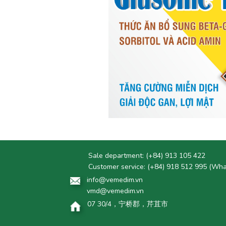
Sale department:
(+84) 913 105 422
Customer service:
(+84) 918 512 995 (Wh
info@vemedim.vn
vmd@vemedim.vn
07 30/4，宁桥郡，芹苴市