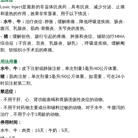
适应症
:
Loxic Inject是最新的非甾体抗炎药，具有抗炎、减少分泌、止痛
和退热的作用，效果非常显著。用于以下情况：
- 水牛、牛：
治疗炎症-肿胀，缓解疼痛，降低呼吸道疾病、肠炎-
腹泻、乳腺炎、肌肉-骨骼炎、关节炎的发热。
- 猪：
缓解创伤、跛行引起的疼痛、肿胀和炎症。辅助治疗MMA
综合征（子宫炎、宫炎、乳腺炎、缺乳），呼吸道疾病。缓解阉
割、软组织小手术后的疼痛。
用法用量
:
水牛、牛：
皮下注射或静脉注射，单次剂量1毫升/40公斤体重。
猪：
肌肉注射，单次剂量1毫升/50公斤体重。如需要，可在24小
时后注射第二剂。
禁忌症：
- 不用于肝、心、肾功能衰竭和胃肠溃疡性炎症的动物。
- 不用于对药物主要成分和辅料过敏的动物。对于水牛、牛腹泻的
治疗，不用于小于1周龄的动物。
停用时间：
水牛、牛：肉类：15天；牛奶：5天。