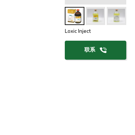
Loxic Inject
联系