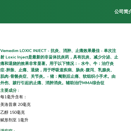
公司简
Vemedim LOXIC INJECT - 抗炎、消肿、止痛效果最佳 - 单次注
射 Loxic Inject是最新的非甾体抗炎药，具有抗炎、减少分泌、止
痛和退烧的效果非常显著。用于以下情况：- 水牛、牛：治疗炎
症-肿胀、止痛、退烧，用于呼吸道疾病、肠炎-腹泻、乳腺炎、
肌肉-骨骼炎症、关节炎。- 猪：阉割后止痛、软组织小手术。由
外伤、跛行引起的止痛、消肿消炎。辅助治疗MMA综合征
主要成分
:
每1毫升含有：
美洛昔康 20毫克
乙醇 150毫克
赋形剂至 1毫升