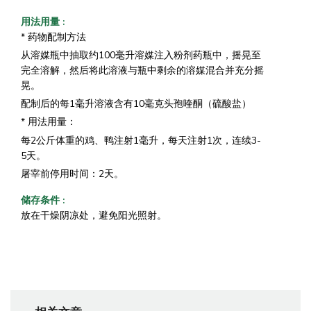
用法用量
:
* 药物配制方法
从溶媒瓶中抽取约100毫升溶媒注入粉剂药瓶中，摇晃至
完全溶解，然后将此溶液与瓶中剩余的溶媒混合并充分摇
晃。
配制后的每1毫升溶液含有10毫克头孢喹酮（硫酸盐）
* 用法用量：
每2公斤体重的鸡、鸭注射1毫升，每天注射1次，连续3-
5天。
屠宰前停用时间：2天。
储存条件
:
放在干燥阴凉处，避免阳光照射。