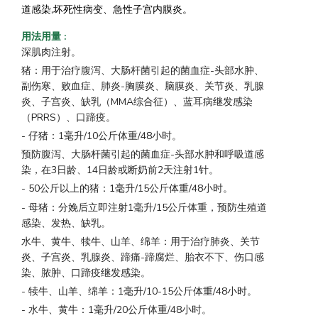
道感染,坏死性病变、急性子宫内膜炎。
用法用量
:
深肌肉注射。
猪：用于治疗腹泻、大肠杆菌引起的菌血症-头部水肿、
副伤寒、败血症、肺炎-胸膜炎、脑膜炎、关节炎、乳腺
炎、子宫炎、缺乳（MMA综合征）、蓝耳病继发感染
（PRRS）、口蹄疫。
- 仔猪：1毫升/10公斤体重/48小时。
预防腹泻、大肠杆菌引起的菌血症-头部水肿和呼吸道感
染，在3日龄、14日龄或断奶前2天注射1针。
- 50公斤以上的猪：1毫升/15公斤体重/48小时。
- 母猪：分娩后立即注射1毫升/15公斤体重，预防生殖道
感染、发热、缺乳。
水牛、黄牛、犊牛、山羊、绵羊：用于治疗肺炎、关节
炎、子宫炎、乳腺炎、蹄痛-蹄腐烂、胎衣不下、伤口感
染、脓肿、口蹄疫继发感染。
- 犊牛、山羊、绵羊：1毫升/10-15公斤体重/48小时。
- 水牛、黄牛：1毫升/20公斤体重/48小时。