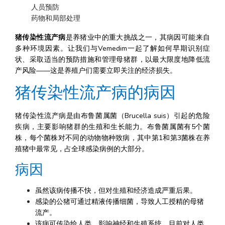
    人员预防
    药物和局部处理
猪传染性流产病
是养猪业中的重大挑战之一，其病因可能来自
多种环境因素。让我们与Vemedim一起了解如何早期识别症
状、采取适当的预防措施和管理母猪群，以最大限度地降低流
产风险——这是养殖户们需要立即关注的经济损失。
猪传染性流产病的病因
猪传染性流产病是由布鲁菌属菌（Brucella suis）引起的危险
疾病，主要影响猪群的生殖和生长能力。布鲁菌属菌有5个菌
株，每个菌株对不同的动物物种致病，其中第1和第3菌株在养
殖猪中最常见，占全球感染病例的大部分。
病因
虽然该病传播不快，但对生殖和经济造成严重后果。
感染的公猪可通过精液传播细菌，导致人工授精的母猪
流产。
该病可传染给人类，影响神经和生殖系统，目前对人类