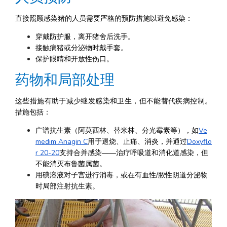
直接照顾感染猪的人员需要严格的预防措施以避免感染：
穿戴防护服，离开猪舍后洗手。
接触病猪或分泌物时戴手套。
保护眼睛和开放性伤口。
药物和局部处理
这些措施有助于减少继发感染和卫生，但不能替代疾病控制。
措施包括：
广谱抗生素（阿莫西林、替米林、分光霉素等），如
Ve
medim Anagin C
用于退烧、止痛、消炎，并通过
Doxyflo
r 20-20
支持合并感染——治疗呼吸道和消化道感染，但
不能消灭布鲁菌属菌。
用碘溶液对子宫进行消毒，或在有血性/脓性阴道分泌物
时局部注射抗生素。