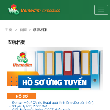
主页
>
新闻
>
求职档案
应聘档案