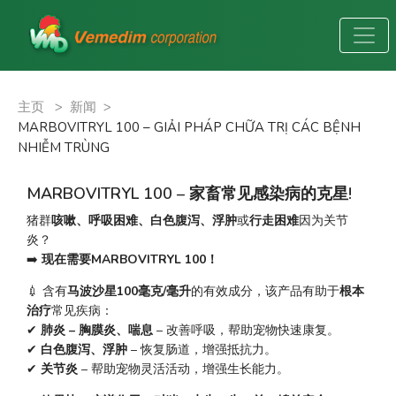
主页
>
新闻
>
MARBOVITRYL 100 – GIẢI PHÁP CHỮA TRỊ CÁC BỆNH
NHIỄM TRÙNG
MARBOVITRYL 100 – 家畜常见感染病的克星!
猪群
咳嗽、呼吸困难、白色腹泻、浮肿
或
行走困难
因为关节
炎？
➡️ 
现在需要MARBOVITRYL 100！
💉 含有
马波沙星100毫克/毫升
的有效成分，该产品有助于
根本
治疗
常见疾病：
✔ 
肺炎 – 胸膜炎、喘息
 – 改善呼吸，帮助宠物快速康复。
✔ 
白色腹泻、浮肿
 – 恢复肠道，增强抵抗力。
✔ 
关节炎
 – 帮助宠物灵活活动，增强生长能力。