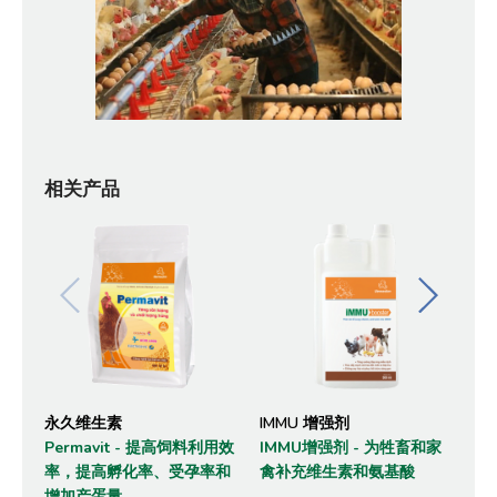
相关产品
永久维生素
IMMU 增强剂
Pr
Permavit - 提高饲料利用效
IMMU增强剂 - 为牲畜和家
Ve
率，提高孵化率、受孕率和
禽补充维生素和氨基酸
(G
增加产蛋量。
家