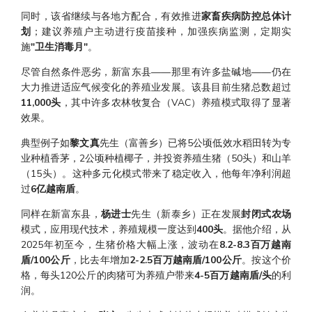
同时，该省继续与各地方配合，有效推进
家畜疾病防控总体计
划
；建议养殖户主动进行疫苗接种，加强疾病监测，定期实
施
"卫生消毒月"
。
尽管自然条件恶劣，新富东县——那里有许多盐碱地——仍在
大力推进适应气候变化的养殖业发展。该县目前生猪总数超过
11,000头
，其中许多农林牧复合（VAC）养殖模式取得了显著
效果。
典型例子如
黎文真
先生（富善乡）已将5公顷低效水稻田转为专
业种植香茅，2公顷种植椰子，并投资养殖生猪（50头）和山羊
（15头）。这种多元化模式带来了稳定收入，他每年净利润超
过
6亿越南盾
。
同样在新富东县，
杨进士
先生（新泰乡）正在发展
封闭式农场
模式，应用现代技术，养殖规模一度达到
400头
。据他介绍，从
2025年初至今，生猪价格大幅上涨，波动在
8.2-8.3百万越南
盾/100公斤
，比去年增加
2-2.5百万越南盾/100公斤
。按这个价
格，每头120公斤的肉猪可为养殖户带来
4-5百万越南盾/头
的利
润。