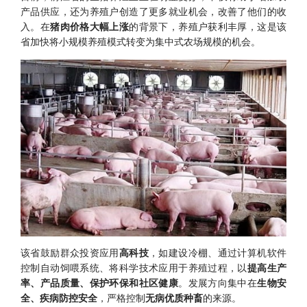
产品供应，还为养殖户创造了更多就业机会，改善了他们的收
入。在
猪肉价格大幅上涨
的背景下，养殖户获利丰厚，这是该
省加快将小规模养殖模式转变为集中式农场规模的机会。
该省鼓励群众投资应用
高科技
，如建设冷棚、通过计算机软件
控制自动饲喂系统、将科学技术应用于养殖过程，以
提高生产
率、产品质量、保护环保和社区健康
。发展方向集中在
生物安
全、疾病防控安全
，严格控制
无病优质种畜
的来源。