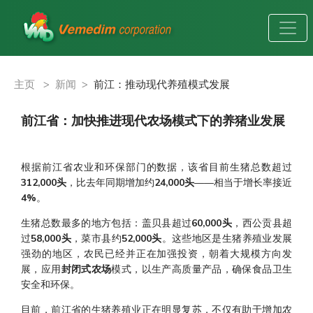
主页
>
新闻
>
前江：推动现代养殖模式发展
前江省：加快推进现代农场模式下的养猪业发展
根据前江省农业和环保部门的数据，该省目前生猪总数超过
312,000头
，比去年同期增加约
24,000头
——相当于增长率接近
4%
。
生猪总数最多的地方包括：盖贝县超过
60,000头
，西公贡县超
过
58,000头
，菜市县约
52,000头
。这些地区是生猪养殖业发展
强劲的地区，农民已经并正在加强投资，朝着大规模方向发
展，应用
封闭式农场
模式，以生产高质量产品，确保食品卫生
安全和环保。
目前，前江省的生猪养殖业正在明显复苏，不仅有助于增加农