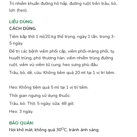
Trị nhiễm khuẩn đường hô hấp, đường ruột trên trâu, bò,
lợn (heo).
LIỀU DÙNG
:
CÁCH DÙNG
Tiêm bắp thịt 1 ml/20 kg thể trọng, ngày 1 lần, trong 3-
5 ngày.
Để trị các bệnh viêm phổi cấp, viêm phổi-màng phổi, tụ
huyết trùng, phó thương hàn, viêm nhiễm trùng đường
ruột, viêm vú-viêm tử cung, heo sưng phù đầu.
Trâu, bò, dê, cừu: Không tiêm quá 20 ml tại 1 vị trí tiêm.
Heo: Không tiêm quá 5 ml tại 1 vị trí tiêm.
Thời gian ngưng sử dụng thuốc:
Trâu, bò: Thịt: 5 ngày; sữa: 48 giờ.
Heo: 3 ngày.
BẢO QUẢN
:
O
Nơi khô mát, không quá 30
C, tránh ánh sáng.