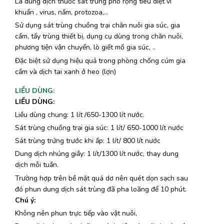
Là dung dịch thuốc sát trùng phổ rộng tiêu diệt vi
khuẩn , virus, nấm, protozoa,…
Sử dụng sát trùng chuồng trại chăn nuôi gia súc, gia
cầm, tẩy trùng thiết bị, dụng cụ dùng trong chăn nuôi,
phương tiện vận chuyển, lò giết mổ gia súc, ..
Đặc biệt sử dụng hiệu quả trong phòng chống cúm gia
cầm và dịch tai xanh ở heo (lợn)
LIỀU DÙNG
:
LIỀU DÙNG:
Liều dùng chung: 1 lít /650-1300 lít nước.
Sát trùng chuồng trại gia súc: 1 lít/ 650-1000 lít nước
Sát trùng trứng trước khi ấp: 1 lít/ 800 lít nước
Dung dịch nhúng giầy: 1 lít/1300 lít nước, thay dung
dịch mỗi tuần.
Trường hợp trên bề mặt quá dơ nên quét dọn sạch sau
đó phun dung dịch sát trùng đã pha loãng để 10 phút.
Chú ý:
Không nên phun trực tiếp vào vật nuôi,