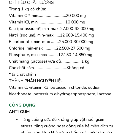
CHỈ TIÊU CHẤT LƯỢNG:
Trong 1 kg có chứa:
Vitamin C *, min...............................20 000 mg
Vitamin K3, min...............................10 000 mg
Kali (potassium)*, min-max..27.000-33.000 mg
Natri (sodium), min-max ......12.600-15.400 mg
Bicarbonate, min-max .........25.000-30.000 mg
Chloride, min-max...............22.500-27.500 mg
Phosphate, min-max ...........12.150-14.850 mg
Chất mang (lactose) vừa đủ.......................1 kg
Các chất cấm.....................................Không có
* là chất chính
THÀNH PHẦN NGUYÊN LIỆU:
Vitamin C, vitamin K3, potassium chloride, sodium
bicarbonate, potassium dihydrogenphosphate, lactose.
CÔNG DỤNG
:
ANTI GUM
Tăng cường sức đề kháng giúp vật nuôi giảm
stress, tăng cường hoạt động của hệ miễn dịch tự
nhiên giúp tăng khả năng chống các bệnh truyền