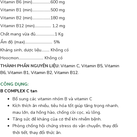
Vitamin B6 (min)...……......…..600 mg
Vitamin B1 (min)....…....…......500 mg
Vitamin B2 (min)..….....…...….180 mg
Vitamin B12 (min)…......…...… 1,2 mg
Chất mang vừa đủ.....................1 Kg
Ẩm độ (max).............................. 5%
Kháng sinh, dược liệu......... Không có
Hoocmon........................... Không có
THÀNH PHẦN NGUYÊN LIỆU:
Vitamin C, Vitamin B5, Vitamin
B6, Vitamin B1, Vitamin B2, Vitamin B12.
CÔNG DỤNG
:
B COMPLEX C tan
Bổ sung các vitamin nhóm B và vitamin C
Kích thích ăn nhiều, tiêu hóa tốt giúp tăng trọng nhanh,
mau lớn, da hồng hào, chống còi cọc, xù lông.
Tăng sức đề kháng của cơ thể khi nhiễm bệnh.
Phòng chống hội chứng stress do vận chuyển, thay đổi
thời tiết, thay đổi thức ăn.