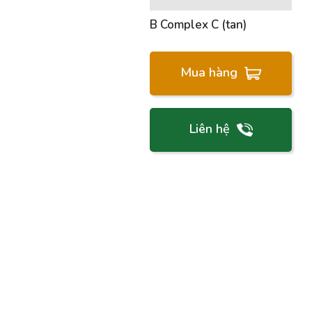
B Complex C (tan)
Mua hàng
Liên hệ