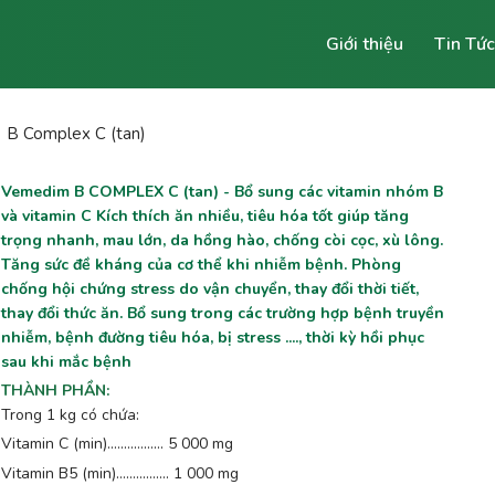
Giới thiệu
Tin Tức
B Complex C (tan)
Vemedim B COMPLEX C (tan) - Bổ sung các vitamin nhóm B
và vitamin C Kích thích ăn nhiều, tiêu hóa tốt giúp tăng
trọng nhanh, mau lớn, da hồng hào, chống còi cọc, xù lông.
Tăng sức đề kháng của cơ thể khi nhiễm bệnh. Phòng
chống hội chứng stress do vận chuyển, thay đổi thời tiết,
thay đổi thức ăn. Bổ sung trong các trường hợp bệnh truyền
nhiễm, bệnh đường tiêu hóa, bị stress ...., thời kỳ hồi phục
sau khi mắc bệnh
THÀNH PHẦN
:
Trong 1 kg có chứa:
Vitamin C (min)........…...... 5 000 mg
Vitamin B5 (min)…….......... 1 000 mg