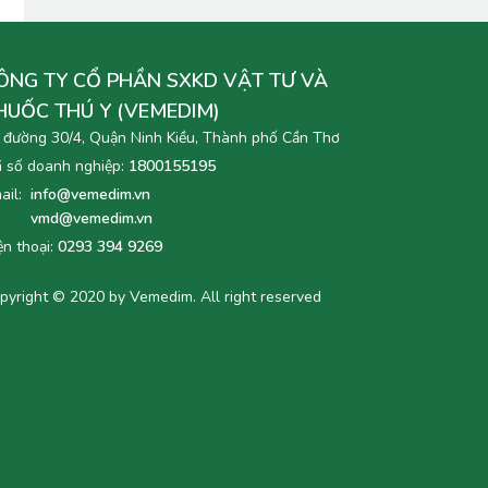
ÔNG TY CỔ PHẦN SXKD VẬT TƯ VÀ
HUỐC THÚ Y (VEMEDIM)
 đường 30/4, Quận Ninh Kiều, Thành phố Cần Thơ
 số doanh nghiệp:
1800155195
ail:
info@vemedim.vn
vmd@vemedim.vn
ện thoại:
0293 394 9269
pyright © 2020 by Vemedim. All right reserved