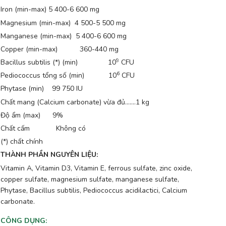
Iron (min-max) 5 400-6 600 mg
Magnesium (min-max) 4 500-5 500 mg
Manganese (min-max) 5 400-6 600 mg
Copper (min-max) 360-440 mg
9
Bacillus subtilis (*) (min) 10
CFU
6
Pediococcus tổng số (min) 10
CFU
Phytase (min) 99 750 IU
Chất mang (Calcium carbonate) vừa đủ.......1 kg
Độ ẩm (max) 9%
Chất cấm Không có
(*) chất chính
THÀNH PHẦN NGUYÊN LIỆU:
Vitamin A, Vitamin D3, Vitamin E, ferrous sulfate, zinc oxide,
copper sulfate, magnesium sulfate, manganese sulfate,
Phytase, Bacillus subtilis, Pediococcus acidilactici, Calcium
carbonate.
CÔNG DỤNG
: