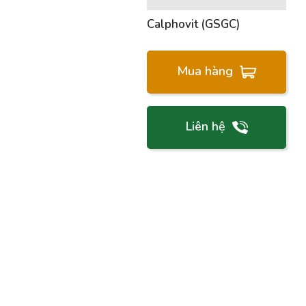
Calphovit (GSGC)
Mua hàng
Liên hệ