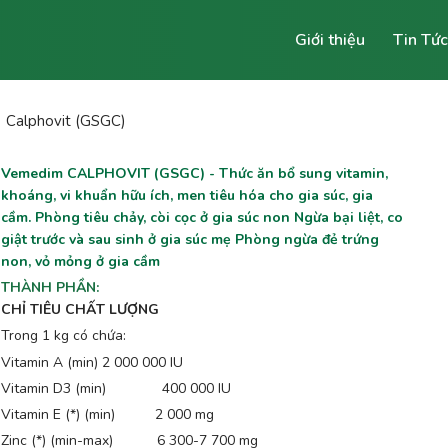
Giới thiệu
Tin Tức
Calphovit (GSGC)
Vemedim CALPHOVIT (GSGC) - Thức ăn bổ sung vitamin,
khoáng, vi khuẩn hữu ích, men tiêu hóa cho gia súc, gia
cầm. Phòng tiêu chảy, còi cọc ở gia súc non Ngừa bại liệt, co
giật trước và sau sinh ở gia súc mẹ Phòng ngừa đẻ trứng
non, vỏ mỏng ở gia cầm
THÀNH PHẦN
:
CHỈ TIÊU CHẤT LƯỢNG
Trong 1 kg có chứa:
Vitamin A (min) 2 000 000 IU
Vitamin D3 (min) 400 000 IU
Vitamin E (*) (min) 2 000 mg
Zinc (*) (min-max) 6 300-7 700 mg