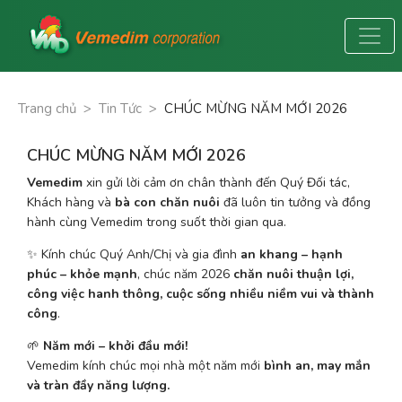
Trang chủ
>
Tin Tức
>
CHÚC MỪNG NĂM MỚI 2026
CHÚC MỪNG NĂM MỚI 2026
Vemedim
 xin gửi lời cảm ơn chân thành đến Quý Đối tác, 
Khách hàng và 
bà con chăn nuôi
 đã luôn tin tưởng và đồng 
hành cùng Vemedim trong suốt thời gian qua.
✨ Kính chúc Quý Anh/Chị và gia đình 
an khang – hạnh 
phúc – khỏe mạnh
, chúc năm 2026 
chăn nuôi thuận lợi, 
công việc hanh thông, cuộc sống nhiều niềm vui và thành 
công
.
🌱 
Năm mới – khởi đầu mới!
Vemedim kính chúc mọi nhà một năm mới 
bình an, may mắn 
và tràn đầy năng lượng. 