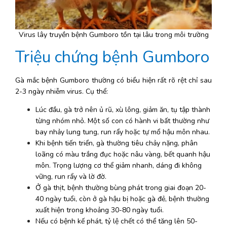
Virus lây truyền bệnh Gumboro tồn tại lâu trong môi trường
Triệu chứng bệnh Gumboro
Gà mắc bệnh Gumboro thường có biểu hiện rất rõ rệt chỉ sau 
2-3 ngày nhiễm virus. Cụ thể:
Lúc đầu, gà trở nên ủ rũ, xù lông, giảm ăn, tụ tập thành 
từng nhóm nhỏ. Một số con có hành vi bất thường như 
bay nhảy lung tung, run rẩy hoặc tự mổ hậu môn nhau.
Khi bệnh tiến triển, gà thường tiêu chảy nặng, phân 
loãng có màu trắng đục hoặc nâu vàng, bết quanh hậu 
môn. Trọng lượng cơ thể giảm nhanh, dáng đi không 
vững, run rẩy và lờ đờ.
Ở gà thịt, bệnh thường bùng phát trong giai đoạn 20-
40 ngày tuổi, còn ở gà hậu bị hoặc gà đẻ, bệnh thường 
xuất hiện trong khoảng 30-80 ngày tuổi. 
Nếu có bệnh kế phát, tỷ lệ chết có thể tăng lên 50-