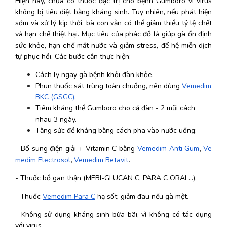
Hiện nay, chưa có thuốc đặc trị cho bệnh Gumboro vì virus 
không bị tiêu diệt bằng kháng sinh. Tuy nhiên, nếu phát hiện 
sớm và xử lý kịp thời, bà con vẫn có thể giảm thiểu tỷ lệ chết 
và hạn chế thiệt hại. Mục tiêu của phác đồ là giúp gà ổn định 
sức khỏe, hạn chế mất nước và giảm stress, để hệ miễn dịch 
tự phục hồi. Các bước cần thực hiện:
Cách ly ngay gà bệnh khỏi đàn khỏe.
Phun thuốc sát trùng toàn chuồng, nên dùng 
Vemedim 
BKC (GSGC)
.
Tiêm kháng thể Gumboro cho cả đàn - 2 mũi cách 
nhau 3 ngày.
Tăng sức đề kháng bằng cách pha vào nước uống:
- Bổ sung điện giải + Vitamin C bằng
Vemedim Anti Gum
,
Ve
medim Electrosol
, 
Vemedim Betavit
.
- Thuốc bổ gan thận (MEBI-GLUCAN C, PARA C ORAL...).
- Thuốc 
Vemedim Para C
 hạ sốt, giảm đau nếu gà mệt.
- Không sử dụng kháng sinh bừa bãi, vì không có tác dụng 
với virus.