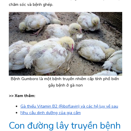
chăm sóc và bệnh ghép.
Bệnh Gumboro là một bệnh truyền nhiễm cấp tính phổ biến 
gây bệnh ở gà non
>> Xem thêm: 
Gà thiếu Vitamin B2 (Riboflavin) và các hệ lụy về sau
Nhu cầu dinh dưỡng của gia cầm
Con đường lây truyền bệnh