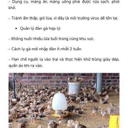
- Dụng cụ, máng ăn, máng uống phải được rửa sạch, phơi 
khô.
- Tránh ẩm thấp, gió lùa, vì đây là môi trường virus dễ tồn tại.
Quản lý đàn gà hợp lý:
- Không nuôi nhiều lứa tuổi trong cùng khu vực.
- Cách ly gà mới nhập đàn ít nhất 2 tuần.
- Hạn chế người lạ vào trại và thực hiện khử trùng giày dép, 
quần áo khi ra vào.