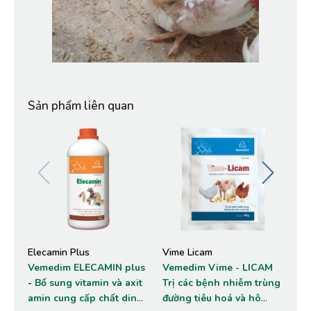
Sản phẩm liên quan
Elecamin Plus
Vime Licam
Flu
Vemedim ELECAMIN plus
Vemedim Vime - LICAM
Flu
-
Bổ sung vitamin và axit
Trị các bệnh nhiễm trùng
nấ
amin cung cấp chất dinh
đường tiêu hoá và hô
gà