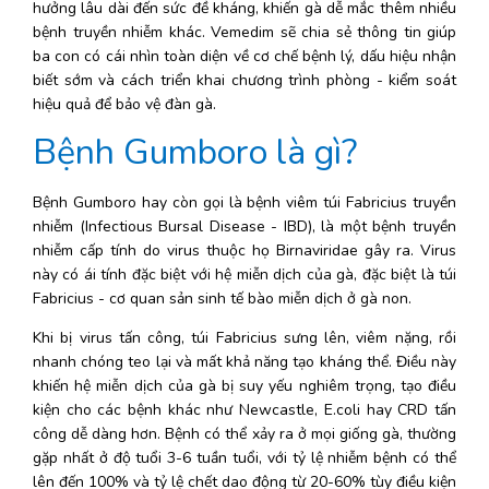
hưởng lâu dài đến sức đề kháng, khiến gà dễ mắc thêm nhiều 
bệnh truyền nhiễm khác. Vemedim sẽ chia sẻ thông tin giúp 
ba con có cái nhìn toàn diện về cơ chế bệnh lý, dấu hiệu nhận 
biết sớm và cách triển khai chương trình phòng - kiểm soát 
hiệu quả để bảo vệ đàn gà. 
Bệnh Gumboro là gì?
Bệnh Gumboro hay còn gọi là bệnh viêm túi Fabricius truyền 
nhiễm (Infectious Bursal Disease - IBD), là một bệnh truyền 
nhiễm cấp tính do virus thuộc họ Birnaviridae gây ra. Virus 
này có ái tính đặc biệt với hệ miễn dịch của gà, đặc biệt là túi 
Fabricius - cơ quan sản sinh tế bào miễn dịch ở gà non.
Khi bị virus tấn công, túi Fabricius sưng lên, viêm nặng, rồi 
nhanh chóng teo lại và mất khả năng tạo kháng thể. Điều này 
khiến hệ miễn dịch của gà bị suy yếu nghiêm trọng, tạo điều 
kiện cho các bệnh khác như Newcastle, E.coli hay CRD tấn 
công dễ dàng hơn. Bệnh có thể xảy ra ở mọi giống gà, thường 
gặp nhất ở độ tuổi 3-6 tuần tuổi, với tỷ lệ nhiễm bệnh có thể 
lên đến 100% và tỷ lệ chết dao động từ 20-60% tùy điều kiện 