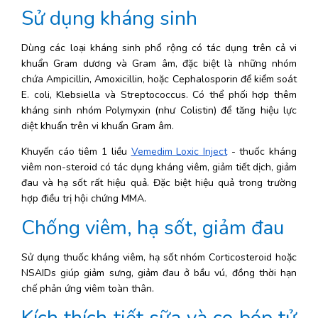
Sử dụng kháng sinh
Dùng các loại kháng sinh phổ rộng có tác dụng trên cả vi 
khuẩn Gram dương và Gram âm, đặc biệt là những nhóm 
chứa Ampicillin, Amoxicillin, hoặc Cephalosporin để kiểm soát 
E. coli, Klebsiella và Streptococcus. Có thể phối hợp thêm 
kháng sinh nhóm Polymyxin (như Colistin) để tăng hiệu lực 
diệt khuẩn trên vi khuẩn Gram âm.
Khuyến cáo tiêm 1 liều 
Vemedim Loxic Inject
 - thuốc kháng 
viêm non-steroid có tác dụng kháng viêm, giảm tiết dịch, giảm 
đau và hạ sốt rất hiệu quả. Đặc biệt hiệu quả trong trường 
hợp điều trị hội chứng MMA. 
Chống viêm, hạ sốt, giảm đau
Sử dụng thuốc kháng viêm, hạ sốt nhóm Corticosteroid hoặc 
NSAIDs giúp giảm sưng, giảm đau ở bầu vú, đồng thời hạn 
chế phản ứng viêm toàn thân.