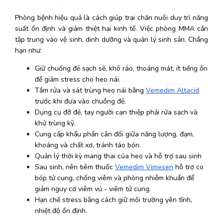
Phòng bệnh hiệu quả là cách giúp trại chăn nuôi duy trì năng 
suất ổn định và giảm thiệt hại kinh tế. Việc phòng MMA cần 
tập trung vào vệ sinh, dinh dưỡng và quản lý sinh sản. Chẳng 
hạn như:
Giữ chuồng đẻ sạch sẽ, khô ráo, thoáng mát, ít tiếng ồn 
để giảm stress cho heo nái.
Tắm rửa và sát trùng heo nái bằng 
Vemedim Altacid
trước khi đưa vào chuồng đẻ.
Dụng cụ đỡ đẻ, tay người can thiệp phải rửa sạch và 
khử trùng kỹ.
Cung cấp khẩu phần cân đối giữa năng lượng, đạm, 
khoáng và chất xơ, tránh táo bón.
Quản lý thời kỳ mang thai của heo và hỗ trợ sau sinh
Sau sinh, nên tiêm thuốc 
Vemedim Vimesen
 hỗ trợ co 
bóp tử cung, chống viêm và phòng nhiễm khuẩn để 
giảm nguy cơ viêm vú - viêm tử cung.
Hạn chế stress bằng cách giữ môi trường yên tĩnh, 
nhiệt độ ổn định.