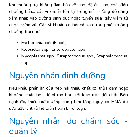
Khi chuồng trại không đảm bảo vệ sinh, độ ẩm cao, chất độn 
chuồng bẩn… các vi khuẩn tồn tại trong môi trường dễ dàng 
xâm nhập vào đường sinh dục hoặc tuyến sữa, gây viêm tử 
cung, viêm vú. Các vi khuẩn cơ hội có sẵn trong môi trường 
chuồng trại như:
Escherichia coli (E. coli).
Klebsiella spp., Enterobacter spp.
Mycoplasma spp., Streptococcus spp., Staphylococcus 
spp.
Nguyên nhân dinh dưỡng
Nếu khẩu phần ăn của heo nái thiếu chất xơ, thừa đạm hoặc 
khoáng chất, heo dễ bị táo bón, rối loạn trao đổi chất. Bên 
cạnh đó, thiếu nước uống cũng làm tăng nguy cơ MMA do 
sữa tiết ra ít và hệ tuần hoàn bị rối loạn.
Nguyên nhân do chăm sóc - 
quản lý