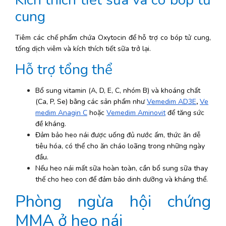
Kích thích tiết sữa và co bóp tử 
cung
Tiêm các chế phẩm chứa Oxytocin để hỗ trợ co bóp tử cung, 
tống dịch viêm và kích thích tiết sữa trở lại.
Hỗ trợ tổng thể
Bổ sung vitamin (A, D, E, C, nhóm B) và khoáng chất 
(Ca, P, Se) bằng các sản phẩm như 
Vemedim AD3E
, 
Ve
medim Anagin C
 hoặc 
Vemedim Aminovit
 để tăng sức 
đề kháng.
Đảm bảo heo nái được uống đủ nước ấm, thức ăn dễ 
tiêu hóa, có thể cho ăn cháo loãng trong những ngày 
đầu.
Nếu heo nái mất sữa hoàn toàn, cần bổ sung sữa thay 
thế cho heo con để đảm bảo dinh dưỡng và kháng thể.
Phòng ngừa hội chứng 
MMA ở heo nái