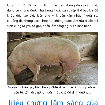
Quy trình đỡ đẻ và thụ tinh nhân tạo không đúng kỹ thuật, 
dụng cụ không được khử trùng, hoặc can thiệp thô bạo khi đẻ 
khó… đều tạo điều kiện cho vi khuẩn xâm nhập. Ngoài ra, 
chuồng đẻ không sạch, heo nái không được tắm rửa trước khi 
sinh cũng là yếu tố góp phần làm tăng nguy cơ mắc bệnh.
Nguyên nhân gây hội chứng MMA ở heo nái là tổ hợp nhiều 
yếu tố, từ môi trường nuôi nhốt, chế độ dinh dưỡng,...
Triệu chứng lâm sàng của 