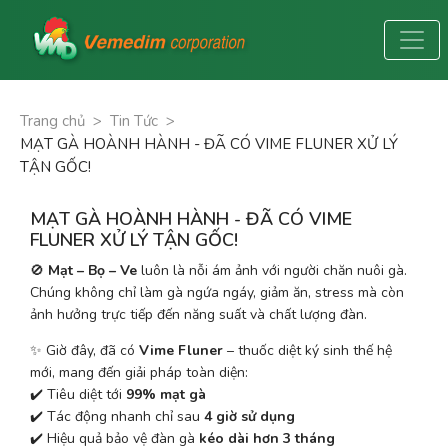
Trang chủ
>
Tin Tức
>
MẠT GÀ HOÀNH HÀNH - ĐÃ CÓ VIME FLUNER XỬ LÝ
TẬN GỐC!
MẠT GÀ HOÀNH HÀNH - ĐÃ CÓ VIME
FLUNER XỬ LÝ TẬN GỐC!
🚫 
Mạt – Bọ – Ve
 luôn là nỗi ám ảnh với người chăn nuôi gà. 
Chúng không chỉ làm gà ngứa ngáy, giảm ăn, stress mà còn 
ảnh hưởng trực tiếp đến năng suất và chất lượng đàn.
✨ Giờ đây, đã có 
Vime Fluner
 – thuốc diệt ký sinh thế hệ 
mới, mang đến giải pháp toàn diện:
✔️ Tiêu diệt tới 
99% mạt gà
✔️ Tác động nhanh chỉ sau 
4 giờ sử dụng
✔️ Hiệu quả bảo vệ đàn gà 
kéo dài hơn 3 tháng