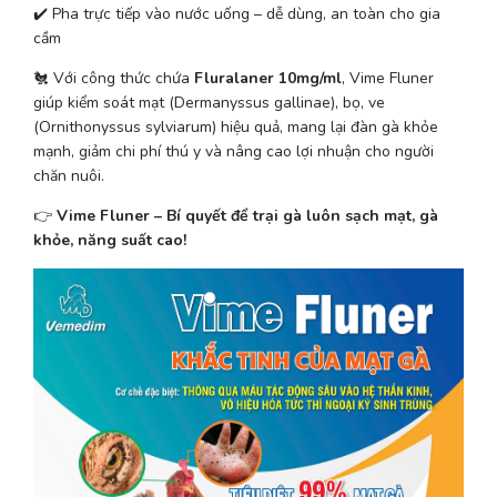
✔️ Pha trực tiếp vào nước uống – dễ dùng, an toàn cho gia 
cầm
🐔 Với công thức chứa 
Fluralaner 10mg/ml
, Vime Fluner 
giúp kiểm soát mạt (Dermanyssus gallinae), bọ, ve 
(Ornithonyssus sylviarum) hiệu quả, mang lại đàn gà khỏe 
mạnh, giảm chi phí thú y và nâng cao lợi nhuận cho người 
chăn nuôi.
👉 
Vime Fluner – Bí quyết để trại gà luôn sạch mạt, gà 
khỏe, năng suất cao!