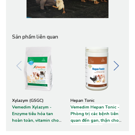
Sản phẩm liên quan
Xylazym (GSGC)
Hepan Tonic
Pe
Vemedim Xylazym -
Vemedim Hepan Tonic -
Pe
Enzyme tiêu hóa tan
Phòng trị các bệnh liên
sử 
hoàn toàn, vitamin cho
quan đến gan, thận cho
lệ 
gia súc gia cầm
gia súc, gia cầm
sả