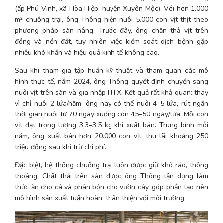
(ấp Phú Vinh, xã Hòa Hiệp, huyện Xuyên Mộc). Với hơn 1.000 
m² chuồng trại, ông Thông hiện nuôi 5.000 con vịt thịt theo 
phương pháp sàn nâng. Trước đây, ông chăn thả vịt trên 
đồng và nền đất, tuy nhiên việc kiểm soát dịch bệnh gặp 
nhiều khó khăn và hiệu quả kinh tế không cao.
Sau khi tham gia tập huấn kỹ thuật và tham quan các mô 
hình thực tế, năm 2024, ông Thông quyết định chuyển sang 
nuôi vịt trên sàn và gia nhập HTX. Kết quả rất khả quan: thay 
vì chỉ nuôi 2 lứa/năm, ông nay có thể nuôi 4–5 lứa, rút ngắn 
thời gian nuôi từ 70 ngày xuống còn 45–50 ngày/lứa. Mỗi con 
vịt đạt trọng lượng 3,3–3,5 kg khi xuất bán. Trung bình mỗi 
năm, ông xuất bán hơn 20.000 con vịt, thu lãi khoảng 250 
triệu đồng sau khi trừ chi phí.
Đặc biệt, hệ thống chuồng trại luôn được giữ khô ráo, thông 
thoáng. Chất thải trên sàn được ông Thông tận dụng làm 
thức ăn cho cá và phân bón cho vườn cây, góp phần tạo nên 
mô hình sản xuất tuần hoàn, thân thiện với môi trường.