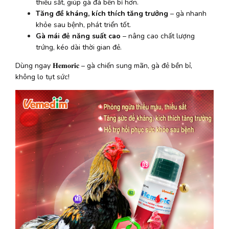
thiếu sắt, giúp gà đá bền bỉ hơn.
Tăng đề kháng, kích thích tăng trưởng
 – gà nhanh 
khỏe sau bệnh, phát triển tốt.
Gà mái đẻ năng suất cao
 – nâng cao chất lượng 
trứng, kéo dài thời gian đẻ.
Dùng ngay 𝐇𝐞𝐦𝐨𝐫𝐢𝐜 – gà chiến sung mãn, gà đẻ bền bỉ, 
không lo tụt sức!