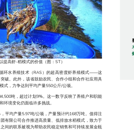
以提高虾-稻模式的价值（图：ST）
用循环水养殖技术（RAS）的超高密度虾养殖模式——这
的突破。此外，该省鼓励农民、合作小组和合作社应用具
式，力争达到平均产量550公斤/公顷。
84,500吨，超过计划9%。这一数字反映了养殖户和职能
和环境变化仍面临许多挑战。
平均产量5.97吨/公顷，产量预计约168万吨。值得注
集团有限公司合作推进高质量、低排放水稻模式，致力于
社之间的联系被视为帮助农民稳定销售和可持续发展金瓯