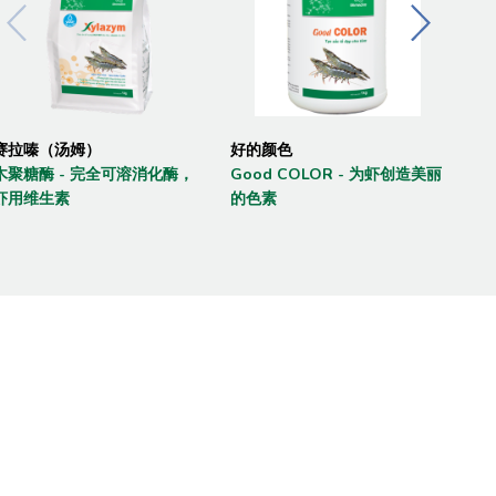
赛拉嗪（汤姆）
好的颜色
Vim
木聚糖酶 - 完全可溶消化酶，
Good COLOR - 为虾创造美丽
Vem
虾用维生素
的色素
水