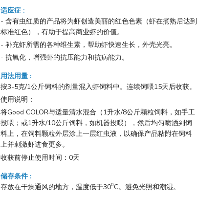
适应症
:
- 含有虫红质的产品将为虾创造美丽的红色色素（虾在煮熟后达到
标准红色），有助于提高商业虾的价值。
- 补充虾所需的各种维生素，帮助虾快速生长，外壳光亮。
- 抗氧化，增强虾的抗压能力和抗病能力。
用法用量
:
按3-5克/1公斤饲料的剂量混入虾饲料中。连续饲喂15天后收获。
使用说明：
将Good COLOR与适量清水混合（1升水/8公斤颗粒饲料，如手工
投喂；或1升水/10公斤饲料，如机器投喂），然后均匀喷洒到饲
料上，在饲料颗粒外层涂上一层红虫液，以确保产品粘附在饲料
上并刺激虾进食更多。
收获前停止使用时间：0天
储存条件
:
0
存放在干燥通风的地方，温度低于30
C。避免光照和潮湿。