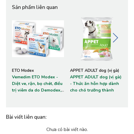
Sản phẩm liên quan
ETO Modex
APPET ADULT dog (vị gà)
Vi
Vemedim ETO Modex -
APPET ADULT dog (vị gà)
Ve
Diệt ve, rận, bọ chét, điều
- Thức ăn hỗn hợp dành
FR
trị viêm da do Demodex,
cho chó trưởng thành
bọ
Sarcoptes cho chó
Phò
trê
mè
Bài viết liên quan
:
Chưa có bài viết nào.