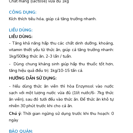
Chất mang (lactose) vừa đủ 1kg
CÔNG DỤNG
:
Kích thích tiêu hóa, giúp cá tăng trưởng nhanh.
LIỀU DÙNG
:
LIỀU DÙNG:
- Tăng khả năng hấp thu các chất dinh dưỡng, khoáng,
vitamin thiết yếu từ thức ăn, giúp cá tăng trưởng nhanh:
1kg/500kg thức ăn, 2-3 lần / tuần.
- Dùng chung kháng sinh giúp hấp thu thuốc tốt hơn,
tăng hiệu quả điều trị: 1kg/10-15 tấn cá.
HƯỚNG DẪN SỬ DỤNG:
- Nếu dùng thức ăn viên thì hòa Enzymsol vào nước
sạch với một lượng nước vừa đủ (1lít nước/6- 7kg thức
ăn viên), sau đó tưới đều vào thức ăn. Để thức ăn khô tự
nhiên 30 phút trước khi cho cá ăn.
Chú ý:
Thời gian ngừng sử dụng trước khi thu hoạch: 0
ngày
BẢO QUẢN
: