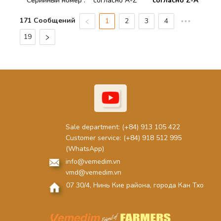
Серийный номер
:
согласно A-Z
согласно Z-A
171 Сообщений
1
2
3
4
•••
19
Sale department:
(+84) 913 105 422
Customer service:
(+84) 918 512 995
(WhatsApp)
info@vemedim.vn
vmd@vemedim.vn
07 30/4, Нинь Кие района, города Кан Тхо