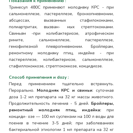
Показания к применению
:
Тримесул 480С применяют молодняку КРС - при
сальмонеллезе, пастереллезе, бронхопневмонии,
абсцессах, вызванных стафилококками,
полиартритах, вызван- ных стрептококками.
Свиньям -при колибактериозе, атрофическом
рините, сальмонеллезе, пастереллезе,
гемофилезной плевропневмонии. Бройлерам,
ремонтному молодняку птиц, индейке - при
пастереллезе, колибактериозе, сальмонеллезе,
стафиллококкозе, стрептококкозе, кокцидиозе.
Способ примепения и dozy
:
Перед применением тщательно встряхнуть.
Перорально.
Молодняк КРС и свиньи
: суточная
доза 1-2 мл препарата на 32 кг массы животного.
Продолжительность лечения - 5 дней.
Бройлеры,
ремонтный молодняк птиц, индейка:
при
кокциди- озе — 100 мл суспензии на 100 л воды для
поения в течение 3-5 дней; при заболеваниях
бактериальной этиологии 1 мл препарата на 32 кг