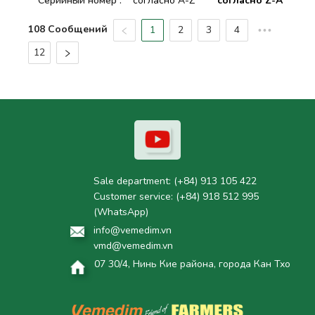
Серийный номер
:
согласно A-Z
согласно Z-A
108 Сообщений
1
2
3
4
•••
12
Sale department:
(+84) 913 105 422
Customer service:
(+84) 918 512 995
(WhatsApp)
info@vemedim.vn
vmd@vemedim.vn
07 30/4, Нинь Кие района, города Кан Тхо