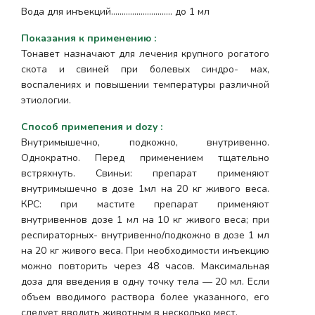
Вода для инъекций……………………….. до 1 мл
Показания к применению
:
Тонавет назначают для лечения крупного рогатого
скота и свиней при болевых синдро- мах,
воспалениях и повышении температуры различной
этиологии.
Способ примепения и dozy
:
Внутримышечно, подкожно, внутривенно.
Однократно. Перед применением тщательно
встряхнуть. Свиньи: препарат применяют
внутримышечно в дозе 1мл на 20 кг живого веса.
КРС: при мастите препарат применяют
внутривеннов дозе 1 мл на 10 кг живого веса; при
респираторных- внутривенно/подкожно в дозе 1 мл
на 20 кг живого веса. При необходимости инъекцию
можно повторить через 48 часов. Максимальная
доза для введения в одну точку тела — 20 мл. Если
объем вводимого раствора более указанного, его
следует вводить животным в несколько мест.