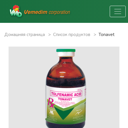
Домашняя страница
>
Список продуктов
>
Tonavet