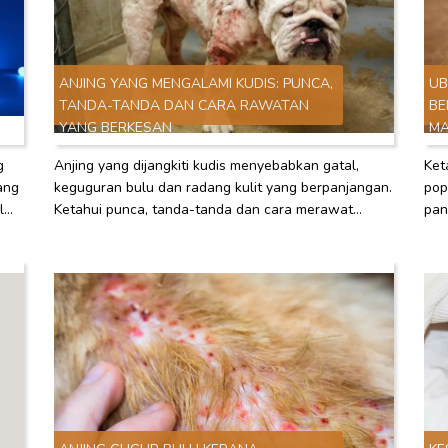
ANJING YANG MENGALAMI KUDIS: PUNCA,
UB
TANDA-TANDA DAN CARA RAWATAN
BE
YANG BERKESAN
MA
g
Anjing yang dijangkiti kudis menyebabkan gatal,
Ket
ang
keguguran bulu dan radang kulit yang berpanjangan.
pop
l
Ketahui punca, tanda-tanda dan cara merawat
pan
nda.
anjing yang dijangkiti kudis dengan berkesan di
unt
rumah untuk melindungi haiwan peliharaan anda!