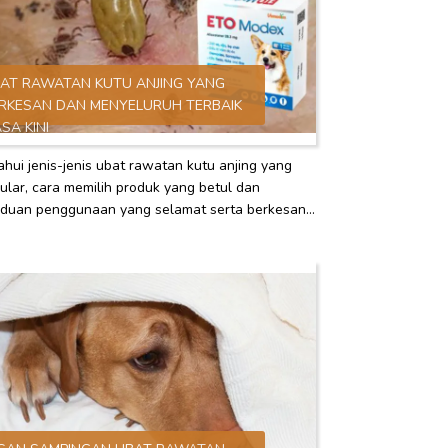
AT RAWATAN KUTU ANJING YANG
RKESAN DAN MENYELURUH TERBAIK
SA KINI
ahui jenis-jenis ubat rawatan kutu anjing yang
ular, cara memilih produk yang betul dan
duan penggunaan yang selamat serta berkesan
uk menghapuskan kutu sepenuhnya.