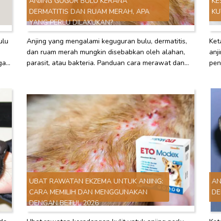
ANJING GUGUR BULU KERANA
KE
DERMATITIS DAN RUAM MERAH, APA
KU
YANG PERLU DILAKUKAN?
ulu
Anjing yang mengalami keguguran bulu, dermatitis,
Ket
dan ruam merah mungkin disebabkan oleh alahan,
anj
gan
parasit, atau bakteria. Panduan cara merawat dan
pen
da.
mencegah agar bulu anjing kembali sihat.
pel
UBAT RAWATAN EKZEMA UNTUK ANJING:
AN
CARA MEMILIH DAN MENGGUNAKAN
DE
DENGAN BETUL 2026