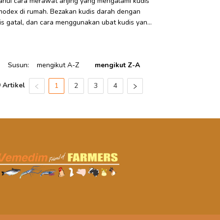
ahui cara merawat anjing yang mengalami kudis
odex di rumah. Bezakan kudis darah dengan
is gatal, dan cara menggunakan ubat kudis yang
kesan untuk haiwan peliharaan.
Susun
:
mengikut A-Z
mengikut Z-A
 Artikel
1
2
3
4