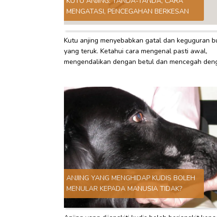
KUTU ANJING: TANDA-TANDA, CARA
MENGATASI, PENCEGAHAN BERKESAN
Kutu anjing menyebabkan gatal dan keguguran b
yang teruk. Ketahui cara mengenal pasti awal,
mengendalikan dengan betul dan mencegah den
berkesan untuk melindungi haiwan peliharaan an
ANJING YANG MENGHIDAP KUDIS BOLEH
MENULAR KEPADA MANUSIA TIDAK?