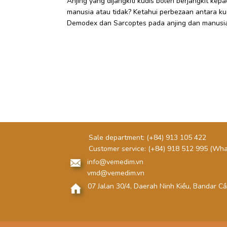
Anjing yang dijangkiti kudis boleh berjangkit kep
manusia atau tidak? Ketahui perbezaan antara ku
Demodex dan Sarcoptes pada anjing dan manusia
tanda-tanda pengenalan serta cara rawatan yan
saintifik.
Sale department:
(+84) 913 105 422
Customer service:
(+84) 918 512 995 (Wh
info@vemedim.vn
vmd@vemedim.vn
07 Jalan 30/4, Daerah Ninh Kiều, Bandar C