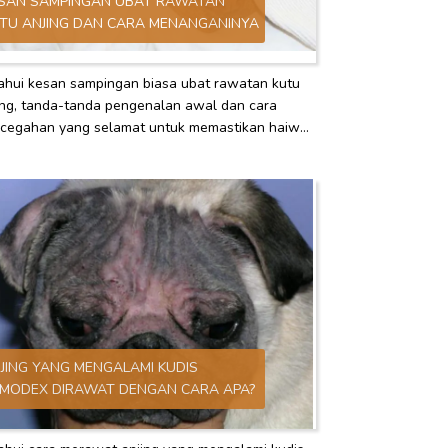
SAN SAMPINGAN UBAT RAWATAN
TU ANJING DAN CARA MENANGANINYA
ahui kesan sampingan biasa ubat rawatan kutu
ing, tanda-tanda pengenalan awal dan cara
cegahan yang selamat untuk memastikan haiwan
iharaan sentiasa sihat.
JING YANG MENGALAMI KUDIS
MODEX DIRAWAT DENGAN CARA APA?