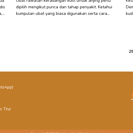
ada
Ubat rawatan keradangan kulit untuk anjing perlu
Ket
dis
dipilih mengikut punca dan tahap penyakit. Ketahui
Dem
,
kumpulan ubat yang biasa digunakan serta cara
kud
g
penggunaan yang selamat di rumah.
ber
29
atsApp)
ần Thơ