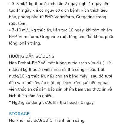
- 3-5 ml/1 kg thức ăn, cho ăn 2 ngày-nghỉ 1 ngày liên
tục 14 ngày khi có nguy cơ dịch bệnh: kích thích tiêu
hóa, phòng bào tử EHP, Vermiform, Gregarine trong
ruột tôm .
- 7-10 ml/1 kg thức ăn, liên tục 10 ngày: khi tôm nhiễm
EHP, Vermiform, Gregarine ruột lỏng lẻo, đứt khúc, phân
lỏng, phân trắng.
HƯỚNG DẪN SỬ DỤNG
Hòa Probal-EHP với một lượng nước sạch vừa đủ (1 lít
nước/8 kg thức ăn viên, nếu rải thủ công. Hoặc 1 lít
nước/10 kg thức ăn, nếu cho ăn bằng máy), sau đó tưới
đều vào thức ăn, áo một lớp Dịch trùn quế bên ngoài
viên thức ăn để đảm bảo sản phẩm bám vào thức ăn và
kích thích tôm ăn nhiều.
* Ngưng sử dụng trước khi thu hoạch: 0 ngày.
STORAGE
:
0
Nơi khô mát, dưới 30
C. Tránh ánh sáng.