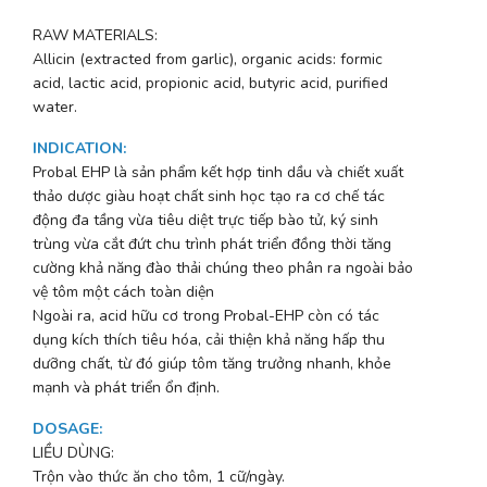
RAW MATERIALS:
Allicin (extracted from garlic), organic acids: formic
acid, lactic acid, propionic acid, butyric acid, purified
water.
INDICATION
:
Probal EHP là sản phẩm kết hợp tinh dầu và chiết xuất
thảo dược giàu hoạt chất sinh học tạo ra cơ chế tác
động đa tầng vừa tiêu diệt trực tiếp bào tử, ký sinh
trùng vừa cắt đứt chu trình phát triển đồng thời tăng
cường khả năng đào thải chúng theo phân ra ngoài bảo
vệ tôm một cách toàn diện
Ngoài ra, acid hữu cơ trong Probal-EHP còn có tác
dụng kích thích tiêu hóa, cải thiện khả năng hấp thu
dưỡng chất, từ đó giúp tôm tăng trưởng nhanh, khỏe
mạnh và phát triển ổn định.
DOSAGE
:
LIỀU DÙNG:
Trộn vào thức ăn cho tôm, 1 cữ/ngày.