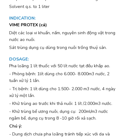
Solvent q.s. to 1 liter
INDICATION
:
VIME PROTEX (cá)
Diệt các loại vi khuẩn, nấm, nguyên sinh động vật trong
nước ao nuôi.
Sát trùng dụng cụ dùng trong nuôi trồng thuỷ sản.
DOSAGE
:
Pha loãng 1 lít thuốc với 50 lít nước tạt đều khắp ao.
- Phòng bệnh: 1lít dùng cho 6.000- 8.000m3 nước, 2
tuần xử lý 1 lần.
- Trị bệnh: 1 lít dùng cho 1.500- 2.000 m3 nước, 4 ngày
xử lý một lần.
- Khử trùng ao trước khi thả nuôi: 1 lít /2.000m3 nước.
- Khử trùng bể ương nuôi, dụng cụ: 200ml/m3 nước
ngâm bể, dụng cụ trong 8 -10 giờ rồi xả sạch.
Chú ý:
- Dung dịch chưa pha loãng tránh tiếp xúc với da và