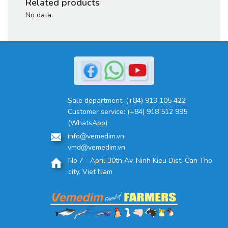
Related products
No data.
Sale department:
(+84) 913 105 422
Customer service:
(+84) 918 512 995
(WhatsApp)
info@vemedim.vn
vmd@vemedim.vn
No.7 - April 30th Av. Ninh Kieu Dist. Can Tho
city. Viet Nam