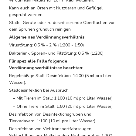
verdünnten Mittels für 10 m
Raumvolumen.
Kann auch an Orten mit Nutztieren und Geflügel
gesprüht werden.
Ställe, Geräte oder zu desinfizierende Oberflächen vor
dem Sprühen gründlich reinigen.
Allgemeines Verdünnungsverhältnis:
Virustötung: 0,5 % - 2 % (1:200 - 1:50)
Bakterien-, Sporen- und Pilztötung: 0,5 % (1:200)
Für spezielle Fälle folgende
Verdünnungsverhältnisse beachten:
Regelmäßige Stall-Desinfektion: 1:200 (5 ml pro Liter
Wasser).
Stalldesinfektion bei Ausbruch:
+ Mit Tieren im Stall: 1:100 (10 ml pro Liter Wasser)
+ Ohne Tiere im Stall: 1:50 (20 ml pro Liter Wasser)
Desinfektion von Desinfektionsgruben und
Tierkadavern: 1:100 (10 ml pro Liter Wasser)
Desinfektion von Viehtransportfahrzeugen,
Schlachthäusern, Melkständen, Brutapparaten: 1:200