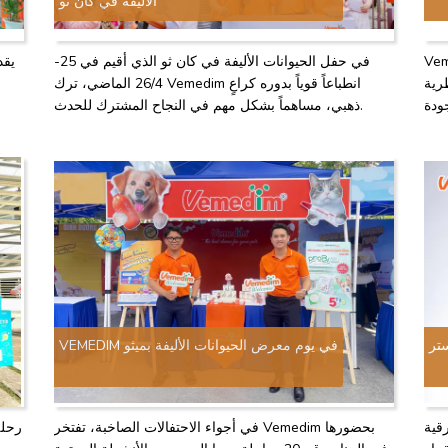
الأليفة في كان ثو
صفة الراعي الماسي،
في حفل الحيوانات الأليفة في كان ثو الذي أقيم في 25-
رية
26/4 الماضي، ترك Vemedim انطباعاً قوياً بدوره كراعٍ
ذهبي، مساهماً بشكل مهم في النجاح المشترك للحدث.
ستر
VEMEDIM في يوم معرض الحيوانات الأليفة بميثو
HEMO 
في أجواء الاحتفالات الصاخبة، تفتخر Vemedim بحضورها
رحلة