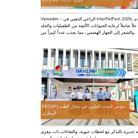
INTERPETFEST 2026
Vemedim – الراعي الذهبي في InterPetFest 2026، يقدم
حلاً شاملاً لرعاية الحيوانات الأليفة من الطفيليات والجلد
والشعر إلى الجهاز الهضمي، مما يجذب عدداً كبيراً من
الزوار لتجربة الخدمات.
RECAP | مؤتمر البحث العلمي في مجال الطب
البيطري
 جديرة بالتذكر مع لحظات حيوية، والتقاءات ذات مغزى