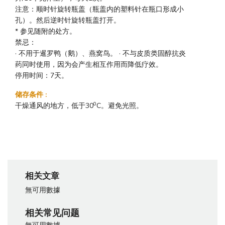
注意：顺时针旋转瓶盖（瓶盖内的塑料针在瓶口形成小
孔）。然后逆时针旋转瓶盖打开。
* 参见随附的处方。
禁忌：
· 不用于暹罗鸭（鹅）、燕窝鸟。 · 不与皮质类固醇抗炎
药同时使用，因为会产生相互作用而降低疗效。
停用时间：7天。
储存条件
:
0
干燥通风的地方，低于30
C。避免光照。
相关文章
無可用數據
相关常见问题