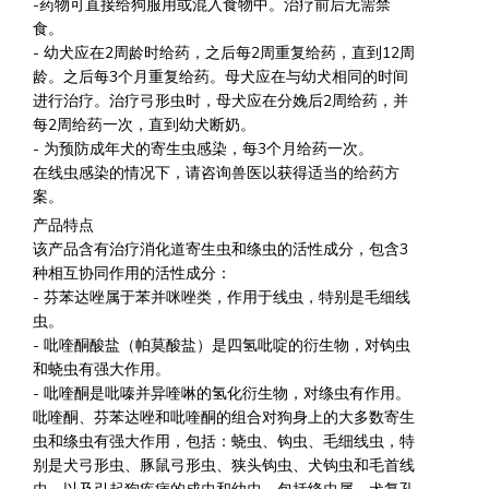
-药物可直接给狗服用或混入食物中。治疗前后无需禁
食。
- 幼犬应在2周龄时给药，之后每2周重复给药，直到12周
龄。之后每3个月重复给药。母犬应在与幼犬相同的时间
进行治疗。治疗弓形虫时，母犬应在分娩后2周给药，并
每2周给药一次，直到幼犬断奶。
- 为预防成年犬的寄生虫感染，每3个月给药一次。
在线虫感染的情况下，请咨询兽医以获得适当的给药方
案。
产品特点
该产品含有治疗消化道寄生虫和绦虫的活性成分，包含3
种相互协同作用的活性成分：
- 芬苯达唑属于苯并咪唑类，作用于线虫，特别是毛细线
虫。
- 吡喹酮酸盐（帕莫酸盐）是四氢吡啶的衍生物，对钩虫
和蛲虫有强大作用。
- 吡喹酮是吡嗪并异喹啉的氢化衍生物，对绦虫有作用。
吡喹酮、芬苯达唑和吡喹酮的组合对狗身上的大多数寄生
虫和绦虫有强大作用，包括：蛲虫、钩虫、毛细线虫，特
别是犬弓形虫、豚鼠弓形虫、狭头钩虫、犬钩虫和毛首线