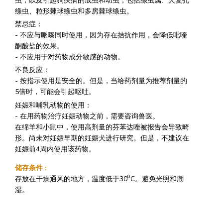
虫，以及引起狗疾病的成虫和幼虫，包括绦虫属、犬复孔
绦虫、粒形棘球绦虫和多房棘球绦虫。
禁忌症：
- 不应与哌嗪同时使用，因为存在拮抗作用，会降低吡喹
酮酸盐的效果。
- 不应用于对药物成分敏感的动物。
不良反应：
- 按指示使用是安全的。但是，当给药剂量为推荐剂量的
5倍时，可能会引起呕吐。
妊娠和哺乳动物的使用：
- 在用药物治疗妊娠动物之前，需要咨询兽医。
在绵羊和小鼠中，使用高剂量的芬苯达唑被报告会导致畸
形。尚未对妊娠早期的妊娠犬进行研究。但是，不建议在
妊娠前4周内使用该药物。
储存条件
:
0
存放在干燥通风的地方，温度低于30
C。避免光照和潮
湿。