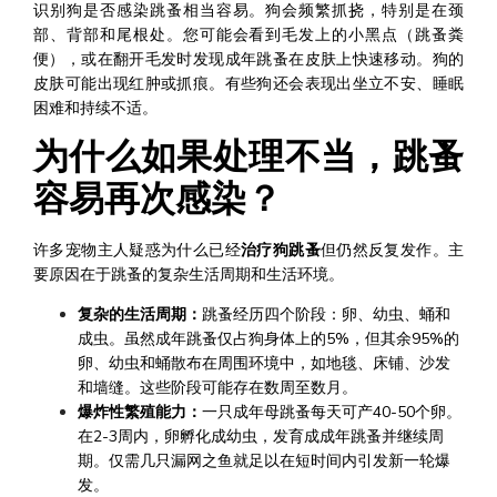
识别狗是否感染跳蚤相当容易。狗会频繁抓挠，特别是在颈
部、背部和尾根处。您可能会看到毛发上的小黑点（跳蚤粪
便），或在翻开毛发时发现成年跳蚤在皮肤上快速移动。狗的
皮肤可能出现红肿或抓痕。有些狗还会表现出坐立不安、睡眠
困难和持续不适。
为什么如果处理不当，跳蚤
容易再次感染？
许多宠物主人疑惑为什么已经
治疗狗跳蚤
但仍然反复发作。主
要原因在于跳蚤的复杂生活周期和生活环境。
复杂的生活周期：
跳蚤经历四个阶段：卵、幼虫、蛹和
成虫。虽然成年跳蚤仅占狗身体上的5%，但其余95%的
卵、幼虫和蛹散布在周围环境中，如地毯、床铺、沙发
和墙缝。这些阶段可能存在数周至数月。
爆炸性繁殖能力：
一只成年母跳蚤每天可产40-50个卵。
在2-3周内，卵孵化成幼虫，发育成成年跳蚤并继续周
期。仅需几只漏网之鱼就足以在短时间内引发新一轮爆
发。