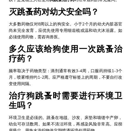
灭跳蚤药对幼犬安全吗？
大多数药物仅对8周以上的狗安全。小于2个月的幼犬内脏器官
尚未完全发育，应优先使用专用细齿梳或温和幼犬沐浴露。如
必须使用药物，需咨询兽医。
多久应该给狗使用一次跳蚤治
疗药？
频率取决于药物类型：滴剂通常有效3-4周，口服药持续1-3个
月，喷雾维持约1-2周。应严格遵守标签上的周期，不要自行改
变使用间隔。
治疗狗跳蚤时需要进行环境卫
生吗？
环境卫生是必须的。跳蚤在地毯、沙发、床垫和墙缝中产卵，
幼虫可存活数周。如果不清洁环境，再感染风险非常高。应彻
底吸尘、用热水洗织物并定期喷洒环境处理药物。