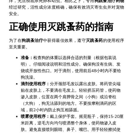
痒，无法彻底杀死卵和幼虫。相比之下，专用
狗跳蚤治疗药物
经过研究，活性成分浓度精确，确保有效消灭寄生虫并对宠物
安全。
正确使用灭跳蚤药的指南
为了在
狗跳蚤治疗
中获得最佳效果，遵守
灭跳蚤药
的使用程序
至关重要。
准备：
检查狗的体重以选择合适的剂量（根据包装说
明）。仔细阅读说明和活性成分。确保狗没有生病、发
烧或开放性伤口。对于滴剂，使用前后48小时内不要给
狗洗澡。
滴剂使用程序：
分开颈部毛发以露出皮肤。将药管尖端
贴在皮肤上，不要滴在毛发上。轻轻挤压药管，使药物
渗入皮肤，位置在两个肩胛骨之间（小狗）或沿脊柱
（大狗），狗无法舔到的地方。不要按摩刚滴药的区
域，前2小时内防止狗互相舔舐。
喷雾使用程序：
戴上保护手套。摇晃瓶子，保持15-20厘
米距离，逆毛方向均匀喷洒整个身体，使药物渗入皮
肤。避免直接喷到眼睛、鼻子、嘴巴。用手轻轻擦拭使