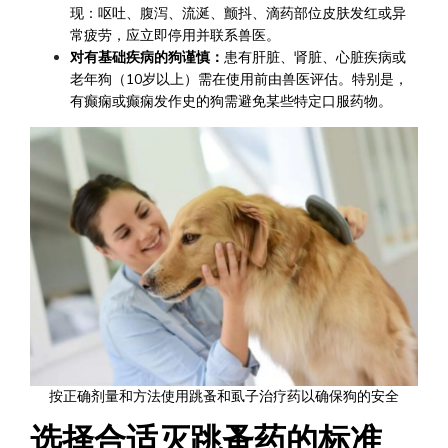
现：呕吐、腹泻、流涎、颤抖、滴药部位皮肤发红或异
常疲劳，应立即停用并联系兽医。
对有基础疾病的狗谨慎：
患有肝脏、肾脏、心脏疾病或
老年狗（10岁以上）需在使用前由兽医评估。特别是，
有癫痫或癫痫发作史的狗需避免某些特定口服药物。
按正确剂量和方法使用跳蚤和虱子治疗药以确保狗的安全
选择合适灭跳蚤药的标准