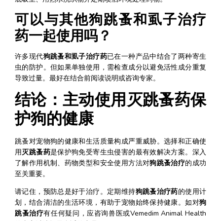
可以与其他狗跳蚤和虱子治疗
药一起使用吗？
许多现代
狗跳蚤和虱子治疗药
已在一种产品中结合了两种寄生
虫的防护。但如果单独使用，需检查成分以避免活性成分重复
导致过量。最好在结合前阅读说明或咨询专家。
结论：主动使用灭跳蚤药保
护狗的健康
跳蚤对宠物狗的健康和生活质量构成严重威胁。选择和正确使
用
灭跳蚤药
是保护狗免受寄生虫侵害的最有效解决方案。深入
了解作用机制、药物类型和安全使用方法对
狗跳蚤治疗
的成功
至关重要。
请记住，预防总是好于治疗。定期维持
狗跳蚤治疗药
的使用计
划，结合清洁的生活环境，有助于宠物始终保持健康。如对
狗
跳蚤治疗
有任何疑问，应咨询兽医或Vemedim Animal Health