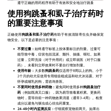
遵守正确的用药程序有助于有效和安全地治疗跳蚤
使用狗跳蚤和虱子治疗药时
的重要注意事项
正确使用
狗跳蚤和虱子治疗药
有助于有效清除寄生虫并确保宠
物安全。以下是必要的注意事项：
不要过量：
始终遵守标签上按体重标注的剂量。过量可
能导致中毒，症状包括流涎、颤抖、抽搐、呕吐。如果
过量，立即洗澡（对于外用药）或立即就医（对于口服
药）。未看到立即效果时不要自行增加剂量。
使用年龄：
大多数
狗跳蚤药
仅适用于8周以上的狗。小于
2个月的幼犬应使用专用细齿梳或温和幼犬沐浴露。对于
怀孕或哺乳的狗，需咨询兽医。
不要同时使用多种药物：
避免同时使用多种
狗跳蚤治疗
药
（例如既滴又口服），因为易导致毒素积累。更换药
物时，需等待前一种药物效果消退（通常3-4周）。检查
成分以避免与驱虫或心丝虫药重复。
24-48小时内监测反应：
仔细观察宠物前两天。如果出