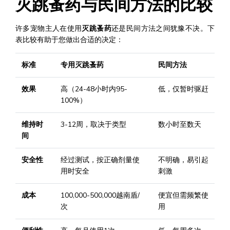
灭跳蚤药与民间方法的比较
许多宠物主人在使用
灭跳蚤药
还是民间方法之间犹豫不决。下
表比较有助于您做出合适的决定：
标准
专用灭跳蚤药
民间方法
效果
高（24-48小时内95-
低，仅暂时驱赶
100%）
维持时
3-12周，取决于类型
数小时至数天
间
安全性
经过测试，按正确剂量使
不明确，易引起
用时安全
刺激
成本
100,000-500,000越南盾/
便宜但需频繁使
次
用