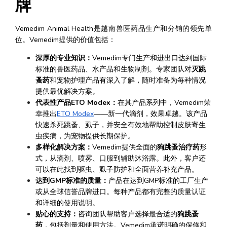
牌
Vemedim Animal Health是越南兽医药品生产和分销的领先单
位。Vemedim提供的价值包括：
深厚的专业知识：
Vemedim专门生产和进出口达到国际
标准的兽医药品、水产品和生物制剂。专家团队对
灭跳
蚤药
和宠物护理产品有深入了解，随时准备为每种情况
提供最优解决方案。
代表性产品ETO Modex：
在其产品系列中，Vemedim荣
幸推出
ETO Modex
——新一代滴剂，效果卓越。该产品
快速杀死跳蚤、虱子，并安全有效地帮助控制皮肤寄生
虫疾病，为宠物提供长期保护。
多样化解决方案：
Vemedim提供全面的
狗跳蚤治疗药
形
式，从滴剂、喷雾、口服到辅助沐浴露。此外，客户还
可以在此找到驱虫、虱子防护和全面营养补充产品。
达到GMP标准的质量：
产品在达到GMP标准的工厂生产
或从全球信誉品牌进口。每种产品都有完整的质量认证
和详细的使用说明。
贴心的支持：
咨询团队帮助客户选择最合适的
狗跳蚤
药
，包括剂量和使用方法。Vemedim承诺明确的保修和