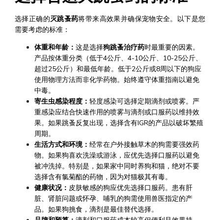
选择正确的
灭跳蚤药
将带来高效果并确保宠物安全。以下是您
需要考虑的标准：
体重和年龄：
这是选择
狗跳蚤治疗药
时最重要的因素。
产品按体重分类（低于4公斤、4-10公斤、10-25公斤、
超过25公斤）和最低年龄。低于2公斤或8周以下的狗应
使用物理方法而非化学药物。始终遵守体重指南以避免
中毒。
寄生虫感染程度：
轻度感染可选择定期滴剂或喷雾。严
重感染应结合快速作用的喷雾与滴剂或口服药以维持效
果。如果跳蚤反复出现，选择含有IGR的产品以破坏繁殖
周期。
生活方式和环境：
经常在户外接触草木的狗需要强效药
物。如果狗喜欢洗澡或游泳，应优先选择口服药以避免
被冲洗掉。特别是，如果家中同时养狗和猫，绝对不要
选择含有氯菊酯的药物，因为对猫极其有毒。
健康状况：
皮肤敏感的狗应优先选择口服药。患有肝
脏、肾脏问题或怀孕、哺乳的狗需使用兽医指定的产
品。如果狗挑食，滴剂是最佳替代选择。