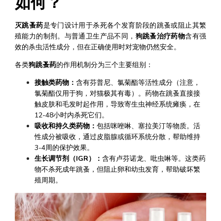
如何？
灭跳蚤药
是专门设计用于杀死各个发育阶段的跳蚤或阻止其繁
殖能力的制剂。与普通卫生产品不同，
狗跳蚤治疗药物
含有强
效的杀虫活性成分，但在正确使用时对宠物仍然安全。
各类
狗跳蚤药
的作用机制分为三个主要组别：
接触类药物：
含有芬普尼、氯菊酯等活性成分（注意，
氯菊酯仅用于狗，对猫极其有毒）。药物在跳蚤直接接
触皮肤和毛发时起作用，导致寄生虫神经系统瘫痪，在
12-48小时内杀死它们。
吸收和持久类药物：
包括咪唑啉、塞拉美汀等物质。活
性成分被吸收，通过皮脂腺或循环系统分散，帮助维持
3-4周的保护效果。
生长调节剂（IGR）：
含有卢芬诺龙、吡虫啉等。这类药
物不杀死成年跳蚤，但阻止卵和幼虫发育，帮助破坏繁
殖周期。