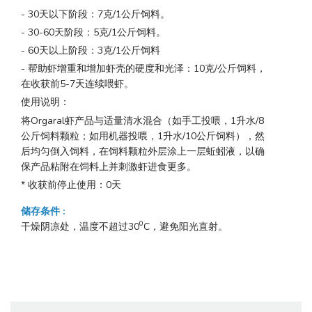
- 30天以下阶段：7克/1公斤饲料。
- 30-60天阶段：5克/1公斤饲料。
- 60天以上阶段：3克/1公斤饲料
- 帮助虾增重和增加虾壳的硬度和光泽：10克/公斤饲料，
在收获前5-7天连续喂虾。
使用说明：
将Orgaral虾产品与适量清水混合（如手工投喂，1升水/8
公斤饲料颗粒；如用机器投喂，1升水/10公斤饲料），然
后均匀倒入饲料，在饲料颗粒外层涂上一层蚯蚓液，以确
保产品粘附在饲料上并刺激虾进食更多。
* 收获前停止使用：0天
储存条件
:
0
干燥阴凉处，温度不超过30
C，避免阳光直射。