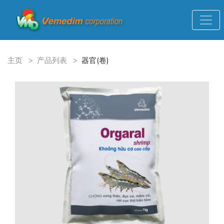
主页
>
产品列表
>
器官(卷)