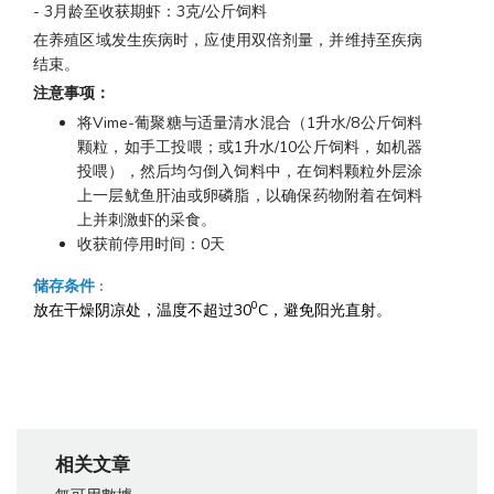
- 3月龄至收获期虾：3克/公斤饲料
在养殖区域发生疾病时，应使用双倍剂量，并维持至疾病
结束。
注意事项：
将Vime-葡聚糖与适量清水混合（1升水/8公斤饲料
颗粒，如手工投喂；或1升水/10公斤饲料，如机器
投喂），然后均匀倒入饲料中，在饲料颗粒外层涂
上一层鱿鱼肝油或卵磷脂，以确保药物附着在饲料
上并刺激虾的采食。
收获前停用时间：0天
储存条件
:
0
放在干燥阴凉处，温度不超过30
C，避免阳光直射。
相关文章