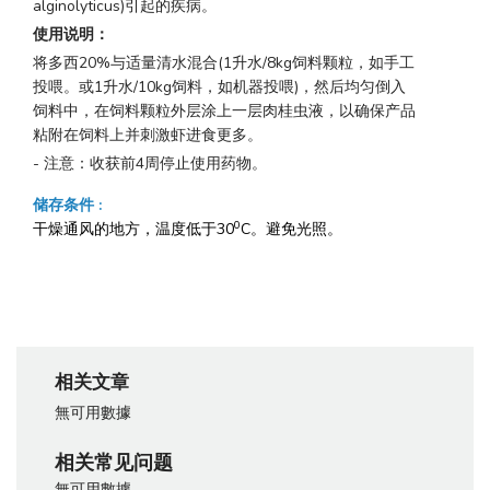
alginolyticus)引起的疾病。
使用说明：
将多西20%与适量清水混合(1升水/8kg饲料颗粒，如手工
投喂。或1升水/10kg饲料，如机器投喂)，然后均匀倒入
饲料中，在饲料颗粒外层涂上一层肉桂虫液，以确保产品
粘附在饲料上并刺激虾进食更多。
- 注意：收获前4周停止使用药物。
储存条件
:
0
干燥通风的地方，温度低于30
C。避免光照。
相关文章
無可用數據
相关常见问题
無可用數據