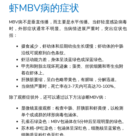
虾MBV病的症状
MBV病不是垂直传播，而主要是水平传播。当虾轻度感染病毒
时，外部症状通常不明显。当病情进展严重时，突出症状包
括：
摄食减少，虾幼体和后期幼虫生长缓慢；虾幼体的中肠
沿线可观察到白色条纹。
虾活动能力差，身体呈淡蓝绿色或深蓝绿色。
甲壳和附肢出现坏死迹象；藻类、丝状细菌和寄生虫附
着在虾体上。
肝胰脏萎缩，呈白色略带黄色，有腥味，分解迅速。
当病情严重时，死亡率在3-7天内可高达70-100%。
除了观察症状外，还可以通过以下方法诊断MBV病：
显微镜直接观察：检查中肠、肝胰脏和虾粪便，以检测
单个或成群的球形病毒包涵体。
孔雀石绿染色：MBV包涵体在5分钟后呈现明显的绿色。
苏木精-伊红染色：包涵体呈深红色，细胞核呈蓝紫色，
细胞质呈粉红色至红色。