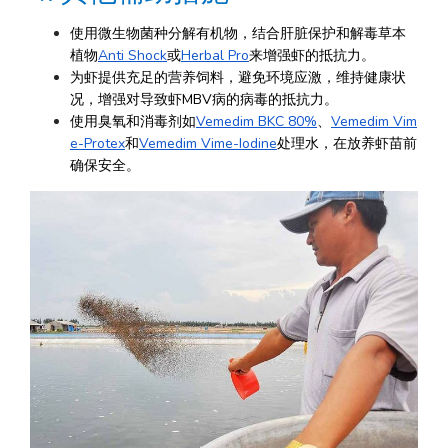
使用微生物菌种分解有机物，结合肝脏保护和解毒草本
植物
Anti Shock
或
Herbal Pro
来增强虾的抵抗力。
为虾提供充足的营养饲料，避免环境应激，维持健康状
况，增强对导致虾MBV病的病毒的抵抗力。
使用臭氧和消毒剂如
Vemedim BKC 80%
、
Vemedim Vim
e-Protex
和
Vemedim Vime-Iodine
处理水，在放养虾苗前
确保安全。