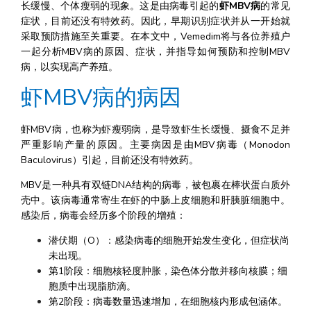
长缓慢、个体瘦弱的现象。这是由病毒引起的
虾MBV病
的常见
症状，目前还没有特效药。因此，早期识别症状并从一开始就
采取预防措施至关重要。在本文中，Vemedim将与各位养殖户
一起分析MBV病的原因、症状，并指导如何预防和控制MBV
病，以实现高产养殖。
虾MBV病的病因
虾MBV病，也称为虾瘦弱病，是导致虾生长缓慢、摄食不足并
严重影响产量的原因。主要病因是由MBV病毒（Monodon 
Baculovirus）引起，目前还没有特效药。
MBV是一种具有双链DNA结构的病毒，被包裹在棒状蛋白质外
壳中。该病毒通常寄生在虾的中肠上皮细胞和肝胰脏细胞中。
感染后，病毒会经历多个阶段的增殖：
潜伏期（O）：感染病毒的细胞开始发生变化，但症状尚
未出现。
第1阶段：细胞核轻度肿胀，染色体分散并移向核膜；细
胞质中出现脂肪滴。
第2阶段：病毒数量迅速增加，在细胞核内形成包涵体。