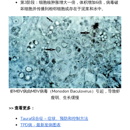
第3阶段：细胞核肿胀增大一倍，体积增加6倍，病毒破
坏细胞并传播到相邻细胞或存在于泥浆和水中。
虾MBV病由MBV病毒（Monodon Baculovirus）引起，导致虾
瘦弱、生长缓慢
>> 查看更多：
Taura综合征 – 症状、预防和控制方法
TPD病 - 最新发病图表