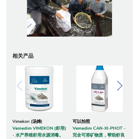
相关产品
Vimekon (汤姆)
可以拍照
赛
Vemedim VIMEKON (虾用)
Vemedim CAN-XI-PHOT -
木
-
水产养殖虾用水源消毒。
完全可溶矿物质，帮助虾良
酶