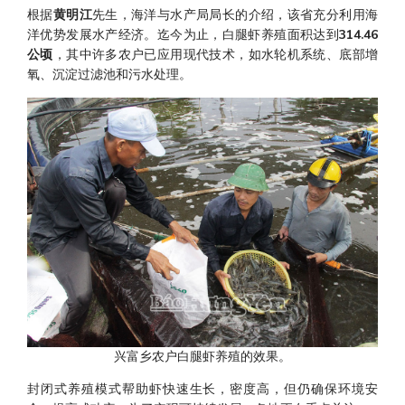
根据
黄明江
先生，海洋与水产局局长的介绍，该省充分利用海
洋优势发展水产经济。迄今为止，白腿虾养殖面积达到
314.46
公顷
，其中许多农户已应用现代技术，如水轮机系统、底部增
氧、沉淀过滤池和污水处理。
兴富乡农户白腿虾养殖的效果。
封闭式养殖模式帮助虾快速生长，密度高，但仍确保环境安