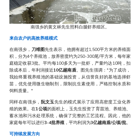
南强乡的黄文林先生照料白腿虾养殖区。
来自农户的高效养殖模式
在南强乡，
刀维图
先生表示，他拥有超过1,500平方米的养殖面
积，分为4个养殖池，放养密度约为250-300尾/平方米，每年家
庭稳定收获3批。平均每100多天为一批虾，产量约达10吨，扣
除成本后，年利润接近
10亿越南盾
。图先生强调："为了成功，
我始终重视养殖池的基础设施投资，从信誉良好的基地选择虾
苗，优先使用微生物制剂，限制抗生素使用，严格控制水质和
饲料质量。"
同样在南强乡，
阮文玉
先生的模式展示了应用高密度工业化养
殖的效果。在
1公顷
的面积上，玉先生投资了育苗池、养殖池、
蓄水池和污水处理系统，确保了完整的工艺流程。因此，他的
家庭每年可以进行
3-4批养殖
，平均利润为
3亿越南盾/公顷/批
。
可持续发展方向