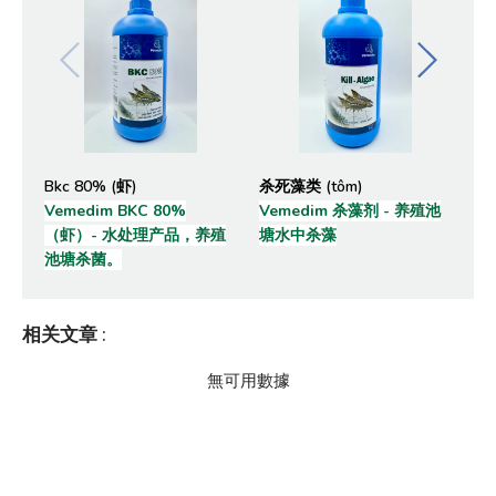
Bkc 80% (虾)
杀死藻类 (tôm)
Pr
Vemedim BKC 80%
Vemedim 杀藻剂 - 养殖池
Ve
（虾）- 水处理产品，养殖
塘水中杀藻
Pr
池塘杀菌。
消毒
病
体
相关文章
:
無可用數據