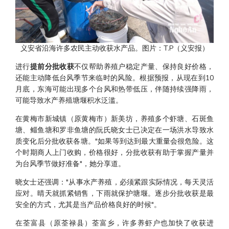
义安省沿海许多农民主动收获水产品。图片：T.P（义安报）
进行
提前分批收获
不仅帮助养殖户稳定产量、保持良好价格，
还能主动降低台风季节来临时的风险。根据预报，从现在到10
月底，东海可能出现多个台风和热带低压，伴随持续强降雨，
可能导致水产养殖塘堰积水泛滥。
在黄梅市新城镇（原黄梅市）新美坊，养殖多个虾塘、石斑鱼
塘、鲻鱼塘和罗非鱼塘的阮氏晓女士已决定在一场洪水导致水
质变化后分批收获各塘。"如果等到达到最大重量会很危险。这
个时期商人上门收购，价格很好，分批收获有助于掌握产量并
为台风季节做好准备"，她分享道。
晓女士还强调："从事水产养殖，必须紧跟实际情况，每天灵活
应对。晴天就抓紧销售，下雨就保护塘堰。逐步分批收获是最
安全的方式，尤其是当产品价格良好的时候"。
在荃富县（原荃禄县）荃富乡，许多养虾户也加快了收获进